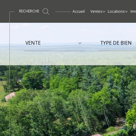
RECHERCHE
accueil
ventes
locations
im
Maisons / Villas
Maisons / Villas
Ventes
Propriétés / Demeur
Apparte
Type
Type
d'offre
de
VENTE
TYPE DE BIEN
bien