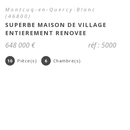
Cahors (46000)
T2 ENTIEREMENT RENOVE EN
PLEIN CENTRE VILLE
475 €
CC*
réf : 06112024
2
Pièce(s)
1
Chambre(s)