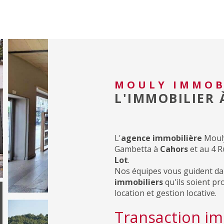
MOULY IMMOB
L'IMMOBILIER
L'
agence immobilière
Mouly
Gambetta à
Cahors
et au 4 
Lot
.
Nos équipes vous guident da
immobiliers
qu'ils soient pr
location et gestion locative.
Transaction im
Nos agences immobilières se