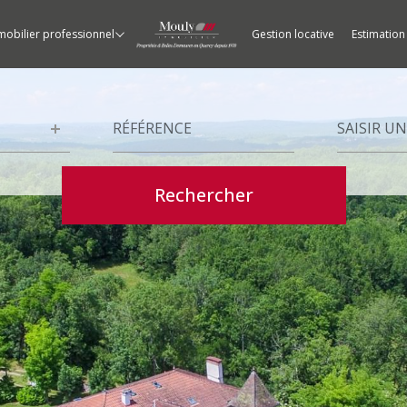
mobilier professionnel
gestion locative
estimation
es
ments
Appartements
Garages
Locations
Châteaux / Vignobles
RÉFÉRENCE
Ville
Rechercher