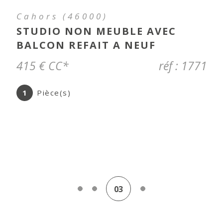
Montcuq-en-Quercy-Blanc
(46800)
SUPERBE MAISON DE VILLAGE
ENTIEREMENT RENOVEE
648 000 €
réf : 5000
10
Pièce(s)
6
Chambre(s)
04