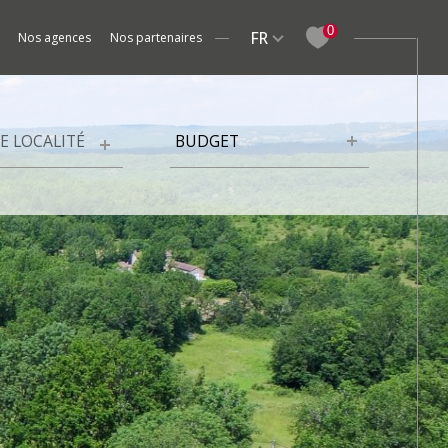
Langue
0
FR
nos agences
nos partenaires
Studios
Fermes / Maisons de village
Meublé
Gîtes / Ch
Budget
BUDGET