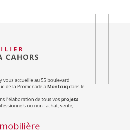
ILIER
 À CAHORS
 vous accueille au 55 boulevard
Rue de la Promenade à
Montcuq
dans le
ns l'élaboration de tous vos
projets
ofessionnels ou non : achat, vente,
mobilière
 chargent de toute
transaction