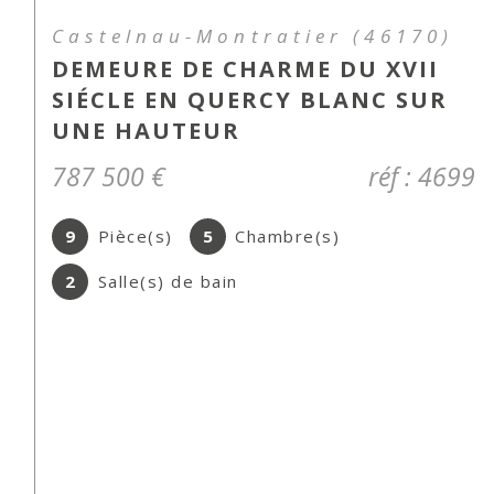
Cahors (46000)
STUDIO NON MEUBLE AVEC
BALCON REFAIT A NEUF
415 €
CC*
réf : 1771
1
Pièce(s)