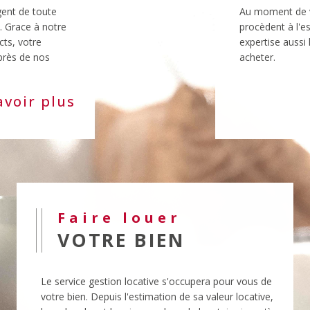
ts, votre
expertise aussi
près de nos
acheter.
avoir plus
Faire louer
VOTRE BIEN
Le service gestion locative s'occupera pour vous de
votre bien. Depuis l'estimation de sa valeur locative,
la recherche et la mise en place du locataire jusqu'à
la rédaction et la signature des baux, nos