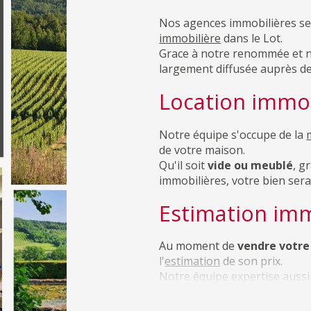
immobilière
dans le Lot.
Grace à notre renommée et n
largement diffusée auprès de
Location immob
Notre équipe s'occupe de la
de votre maison.
Qu'il soit
vide ou meublé
, g
immobilières, votre bien ser
Estimation imm
Au moment de
vendre votre
l'
estimation
de son prix.
Notre équipe expertise aussi
acheter
.
Gestion locativ