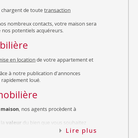
os nombreux contacts, votre maison sera
 nos potentiels acquéreurs.
ilière
mise en location
de votre appartement et
râce à notre publication d'annonces
a rapidement loué.
obilière
 maison
, nos agents procèdent à
 la
valeur
du bien que vous souhaitez
Lire plus
e