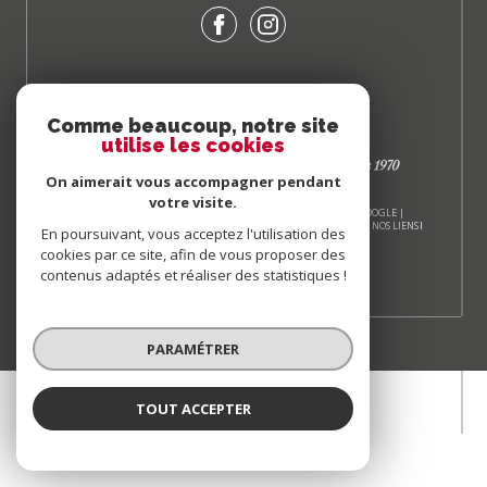
Comme beaucoup, notre site
utilise les cookies
On aimerait vous accompagner pendant
votre visite.
© 2026 | TOUS DROITS RÉSERVÉS | TRADUCTION POWERED BY GOOGLE |
NOS HONORAIRES
PLAN DU SITE
MENTIONS LÉGALES
ADMIN
NOS LIENS
En poursuivant, vous acceptez l'utilisation des
POLITIQUE RGPD
COOKIES
cookies par ce site, afin de vous proposer des
contenus adaptés et réaliser des statistiques !
PARAMÉTRER
TOUT ACCEPTER