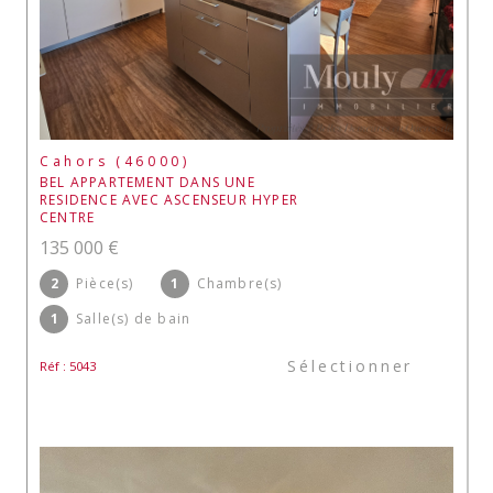
Cahors (46000)
BEL APPARTEMENT DANS UNE
RESIDENCE AVEC ASCENSEUR HYPER
CENTRE
135 000 €
2
Pièce(s)
1
Chambre(s)
1
Salle(s) de bain
Sélectionner
Réf : 5043