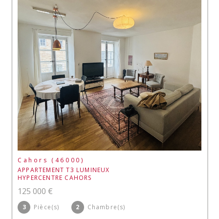
Cahors (46000)
APPARTEMENT T3 LUMINEUX
HYPERCENTRE CAHORS
125 000 €
3
Pièce(s)
2
Chambre(s)