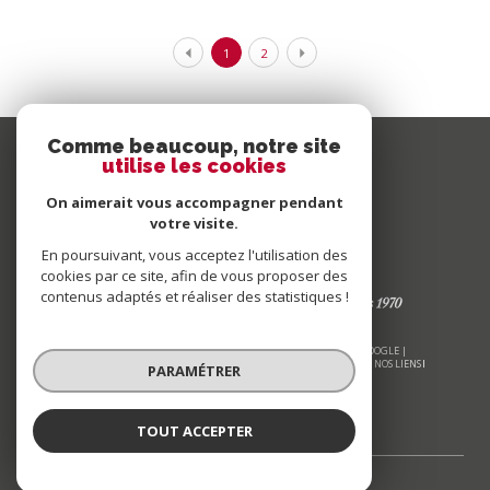
1
2
Comme beaucoup, notre site
utilise les cookies
On aimerait vous accompagner pendant
votre visite.
En poursuivant, vous acceptez l'utilisation des
cookies par ce site, afin de vous proposer des
contenus adaptés et réaliser des statistiques !
© 2026 | TOUS DROITS RÉSERVÉS | TRADUCTION POWERED BY GOOGLE |
NOS HONORAIRES
PLAN DU SITE
MENTIONS LÉGALES
ADMIN
NOS LIENS
PARAMÉTRER
POLITIQUE RGPD
COOKIES
TOUT ACCEPTER