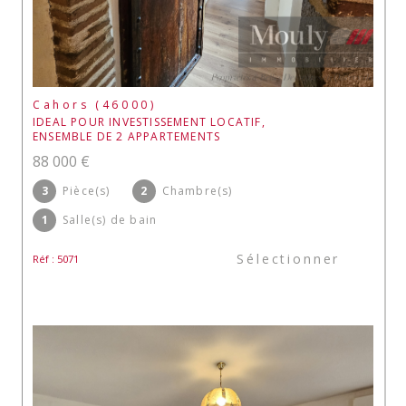
Cahors (46000)
IDEAL POUR INVESTISSEMENT LOCATIF,
ENSEMBLE DE 2 APPARTEMENTS
88 000 €
3
Pièce(s)
2
Chambre(s)
1
Salle(s) de bain
Sélectionner
Réf : 5071