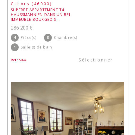
Cahors (46000)
SUPERBE APPARTEMENT T4
HAUSSMANNIEN DANS UN BEL
IMMEUBLE BOURGEOIS...
286 200 €
4
Pièce(s)
3
Chambre(s)
1
Salle(s) de bain
Sélectionner
Réf : 5024