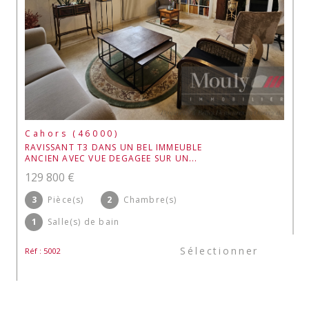
Cahors (46000)
RAVISSANT T3 DANS UN BEL IMMEUBLE
ANCIEN AVEC VUE DEGAGEE SUR UN...
129 800 €
3
Pièce(s)
2
Chambre(s)
1
Salle(s) de bain
Sélectionner
Réf : 5002