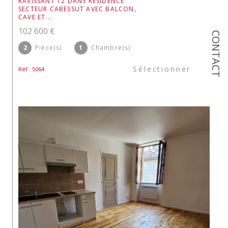
RAVISSANT T2 DANS RESIDENCE
SECTEUR CABESSUT AVEC BALCON,
CAVE ET...
102 600 €
CONTACT
2
Pièce(s)
1
Chambre(s)
Sélectionner
Réf : 5064