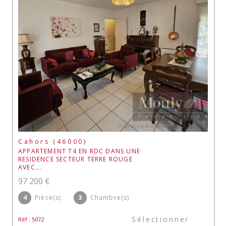
Cahors (46000)
APPARTEMENT T4 EN RDC DANS UNE
RESIDENCE SECTEUR TERRE ROUGE
AVEC...
97 200 €
4
Pièce(s)
3
Chambre(s)
Sélectionner
Réf : 5072