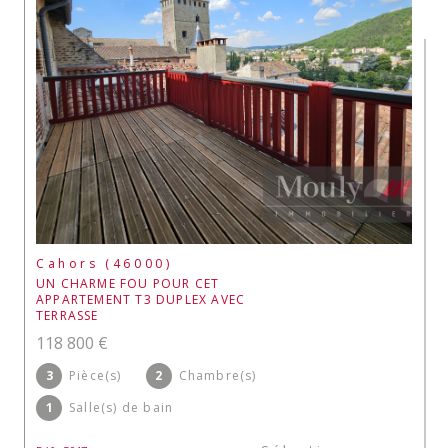
Cahors (46000)
UN CHARME FOU POUR CET
APPARTEMENT T3 DUPLEX AVEC
TERRASSE
118 800 €
3
Pièce(s)
2
Chambre(s)
1
Salle(s) de bain