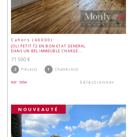
Cahors (46000)
JOLI PETIT T2 EN BON ETAT GENERAL
DANS UN BEL IMMEUBLE CHARGÉ...
71 500 €
2
Pièce(s)
1
Chambre(s)
Sélectionner
Réf : 5054
NOUVEAUTÉ