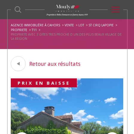
AGENCE IMMOBILIÈRE À CAHORS
VENTE
LOT
ST CIRQ LAPOPIE
PROPRIETE
T11
PROPRIETE AVEC 3 GITES TRES PROCHE D UN DES PLUS BEAUX VILLAGE DE
LA REGION
Retour aux résultats
PRIX EN BAISSE