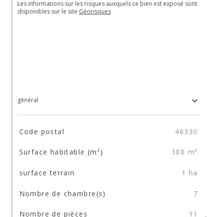
Les informations sur les risques auxquels ce bien est exposé sont 
disponibles sur le site 
Géorisques
général
TRAD_SIROCCO_Caracteristique
Valeurs
Code postal
46330
Surface habitable (m²)
380 m²
surface terrain
1 ha
Nombre de chambre(s)
7
Nombre de pièces
11