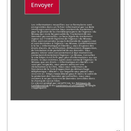
Envoyer
Les informations recueillies sur ce formulaire sont
enregistrées dans un fichier informatisé par La Boite
Immo agissant comme Sous-traitant du traitement
pour la gestion de la clientèle/prospects de l'Agence / du
Réseau qui reste Responsable du Traitement de vos
Données personnelles. La base légale du traitement
repose sur l'intérêt légitime de l'Agence / du Réseau.
Elles sont conservées jusqu'à demande de suppression
et sont destinées à l'Agence / au Réseau. Conformément
à la loi « informatique et libertés », vous disposez des
droits d’accès, de rectification, d’effacement, d’opposition,
de limitation et de portabilité de vos données. Vous
pouvez retirer votre consentement à tout moment en
contactant directement l’Agence / Le Réseau. Consultez
le site https://cnil.fr/fr pour plus d’informations sur vos
droits. Si vous estimez, après avoir contacté l'Agence / le
Réseau, que vos droits « Informatique et Libertés » ne
sont pas respectés, vous pouvez adresser une
réclamation à la CNIL. Nous vous informons de
l’existence de la liste d'opposition au démarchage
téléphonique « Bloctel », sur laquelle vous pouvez vous
inscrire ici : https://www.bloctel.gouv.fr Dans le cadre de
la protection des Données personnelles, nous vous
invitons à ne pas inscrire de Données sensibles dans
le champ de saisie libre.
Ce site est protégé par reCAPTCHA, les
Politiques de
Confidentialité
et les
Conditions d'Utilisation
de Google
s'appliquent.