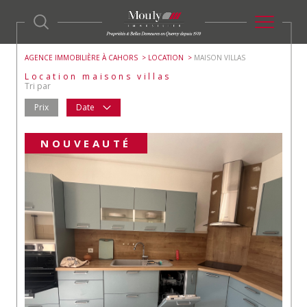
AGENCE IMMOBILIÈRE À CAHORS
LOCATION
MAISON VILLAS
Location maisons villas
Tri par
Prix
Date
NOUVEAUTÉ