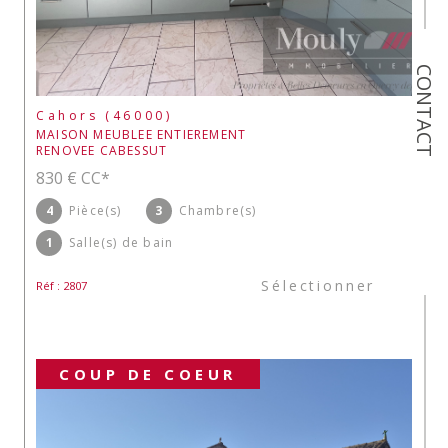
CONTACT
Cahors (46000)
MAISON MEUBLEE ENTIEREMENT
RENOVEE CABESSUT
830 €
CC*
4
Pièce(s)
3
Chambre(s)
1
Salle(s) de bain
Sélectionner
Réf : 2807
COUP DE COEUR