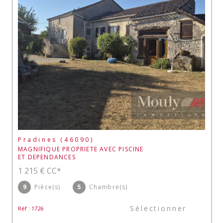
Pradines (46090)
MAGNIFIQUE PROPRIETE AVEC PISCINE
ET DEPENDANCES
1 215 €
CC*
9
Pièce(s)
5
Chambre(s)
Sélectionner
Réf : 1726