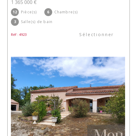
1 365 000 €
12
Pièce(s)
6
Chambre(s)
3
Salle(s) de bain
Sélectionner
Réf : 4923