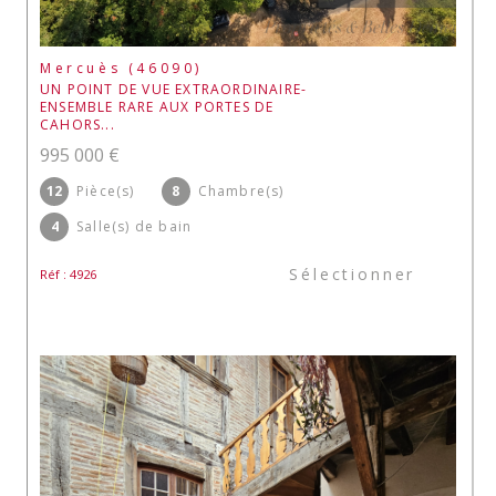
Mercuès (46090)
UN POINT DE VUE EXTRAORDINAIRE-
ENSEMBLE RARE AUX PORTES DE
CAHORS...
995 000 €
12
Pièce(s)
8
Chambre(s)
4
Salle(s) de bain
Sélectionner
Réf : 4926