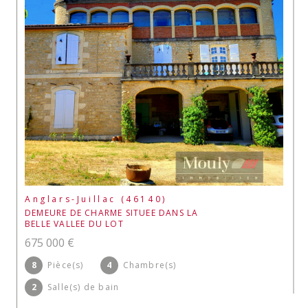
Anglars-Juillac (46140)
DEMEURE DE CHARME SITUEE DANS LA
BELLE VALLEE DU LOT
675 000 €
8
Pièce(s)
4
Chambre(s)
2
Salle(s) de bain