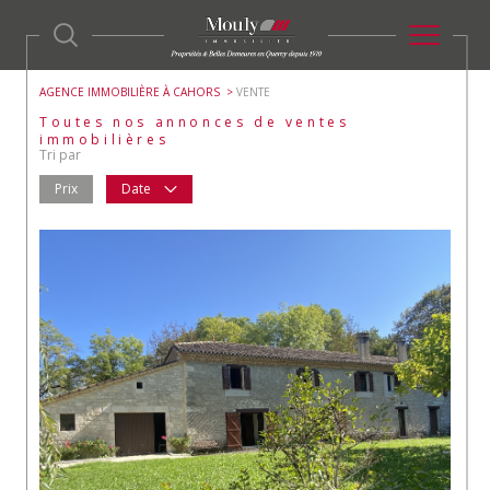
AGENCE IMMOBILIÈRE À CAHORS
VENTE
Toutes nos annonces de ventes
immobilières
Tri par
Prix
Date