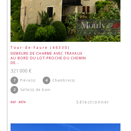
Tour-de-Faure (46330)
DEMEURE DE CHARME AVEC TRAVAUX
AU BORD DU LOT-PROCHE DU CHEMIN
DE...
321 000 €
7
Pièce(s)
4
Chambre(s)
2
Salle(s) de bain
Sélectionner
Réf : 4974