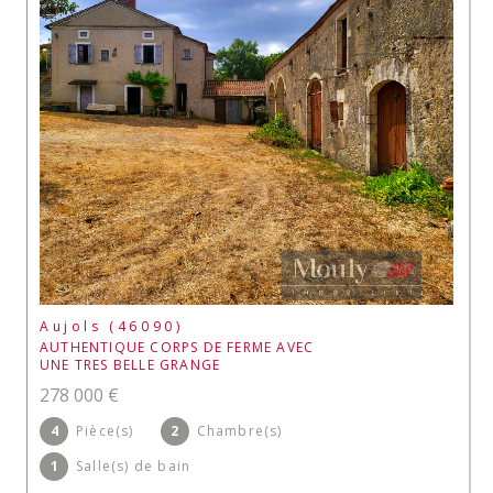
Aujols (46090)
AUTHENTIQUE CORPS DE FERME AVEC
UNE TRES BELLE GRANGE
278 000 €
4
Pièce(s)
2
Chambre(s)
1
Salle(s) de bain