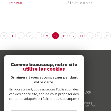
Sélectionner
Réf : 4920
1
...
7
8
9
10
11
12
13
...
16
Comme beaucoup, notre site
utilise les cookies
On aimerait vous accompagner pendant
votre visite.
En poursuivant, vous acceptez l'utilisation des
cookies par ce site, afin de vous proposer des
contenus adaptés et réaliser des statistiques !
© 2026 | TOUS DROITS RÉSERVÉS | TRADUCTION POWERED BY GOOGLE |
NOS HONORAIRES
PLAN DU SITE
MENTIONS LÉGALES
ADMIN
NOS LIENS
POLITIQUE RGPD
COOKIES