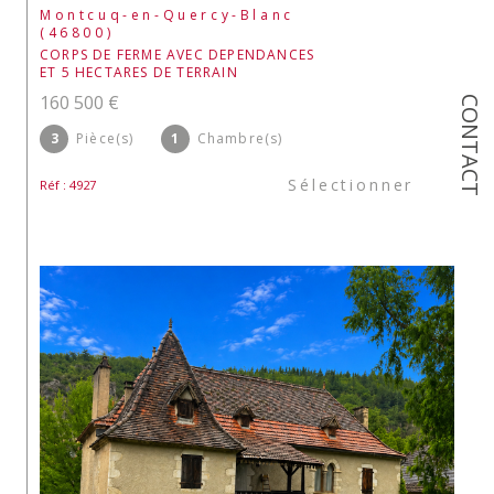
Montcuq-en-Quercy-Blanc
(46800)
CORPS DE FERME AVEC DEPENDANCES
ET 5 HECTARES DE TERRAIN
160 500 €
CONTACT
3
Pièce(s)
1
Chambre(s)
Sélectionner
Réf : 4927