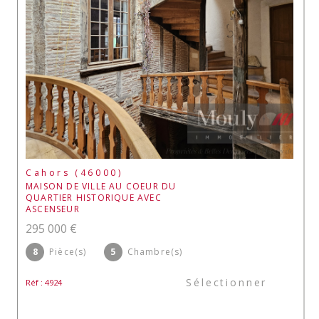
Cahors (46000)
MAISON DE VILLE AU COEUR DU
QUARTIER HISTORIQUE AVEC
ASCENSEUR
295 000 €
8
Pièce(s)
5
Chambre(s)
Sélectionner
Réf : 4924