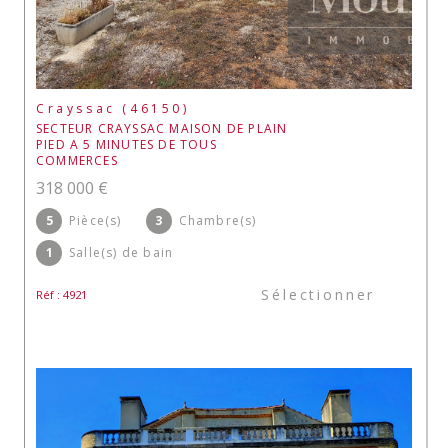
Crayssac (46150)
SECTEUR CRAYSSAC MAISON DE PLAIN
PIED A 5 MINUTES DE TOUS
COMMERCES
318 000 €
5
Pièce(s)
3
Chambre(s)
1
Salle(s) de bain
Sélectionner
Réf : 4921