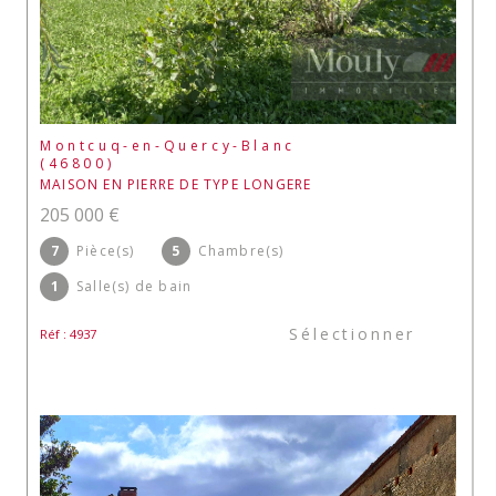
Montcuq-en-Quercy-Blanc
(46800)
MAISON EN PIERRE DE TYPE LONGERE
205 000 €
7
Pièce(s)
5
Chambre(s)
1
Salle(s) de bain
Sélectionner
Réf : 4937