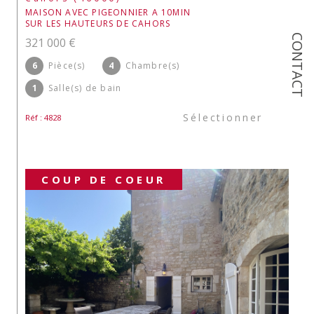
MAISON AVEC PIGEONNIER A 10MIN
SUR LES HAUTEURS DE CAHORS
CONTACT
321 000 €
6
Pièce(s)
4
Chambre(s)
1
Salle(s) de bain
Sélectionner
Réf : 4828
COUP DE COEUR