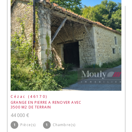
Cézac (46170)
GRANGE EN PIERRE A RENOVER AVEC
3500 M2 DE TERRAIN
44 000 €
1
Pièce(s)
1
Chambre(s)