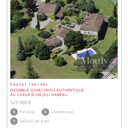
Sauzet (46140)
ENSEMBLE QUERCYNOIS AUTHENTIQUE
AU COEUR D'UN JOLI HAMEAU
527 500 €
5
Pièce(s)
5
Chambre(s)
1
Salle(s) de bain