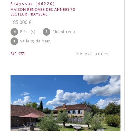
Prayssac (46220)
MAISON RENOVEE DES ANNEES 70
SECTEUR PRAYSSAC
185 000 €
4
Pièce(s)
3
Chambre(s)
1
Salle(s) de bain
Sélectionner
Réf : 4774