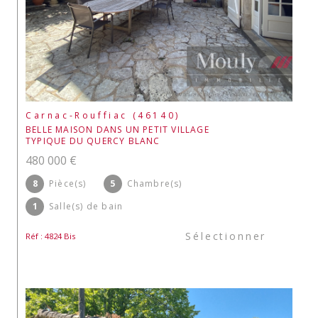
Carnac-Rouffiac (46140)
BELLE MAISON DANS UN PETIT VILLAGE
TYPIQUE DU QUERCY BLANC
480 000 €
8
Pièce(s)
5
Chambre(s)
1
Salle(s) de bain
Sélectionner
Réf : 4824 Bis