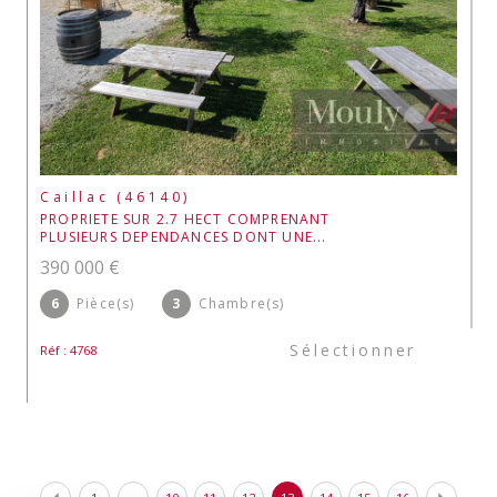
Caillac (46140)
PROPRIETE SUR 2.7 HECT COMPRENANT
PLUSIEURS DEPENDANCES DONT UNE...
390 000 €
6
Pièce(s)
3
Chambre(s)
Sélectionner
Réf : 4768