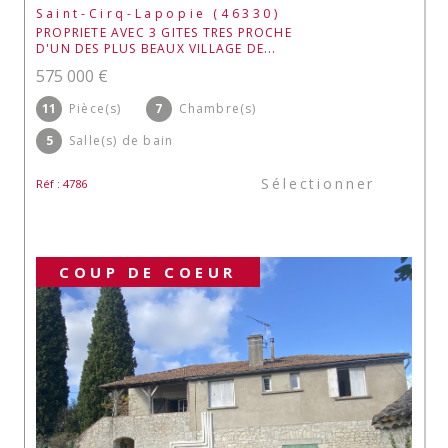
Saint-Cirq-Lapopie (46330)
PROPRIETE AVEC 3 GITES TRES PROCHE
D'UN DES PLUS BEAUX VILLAGE DE...
575 000 €
11
Pièce(s)
7
Chambre(s)
5
Salle(s) de bain
Sélectionner
Réf : 4786
COUP DE COEUR