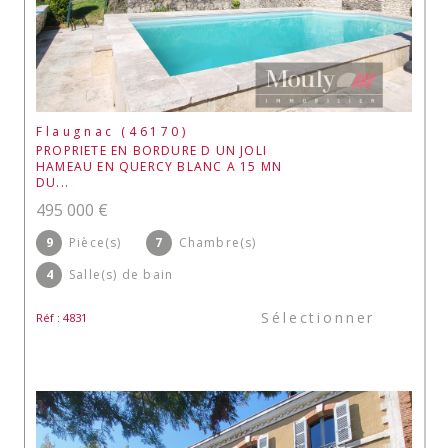
Flaugnac (46170)
PROPRIETE EN BORDURE D UN JOLI
HAMEAU EN QUERCY BLANC A 15 MN
DU...
495 000 €
9
Pièce(s)
7
Chambre(s)
4
Salle(s) de bain
Sélectionner
Réf : 4831