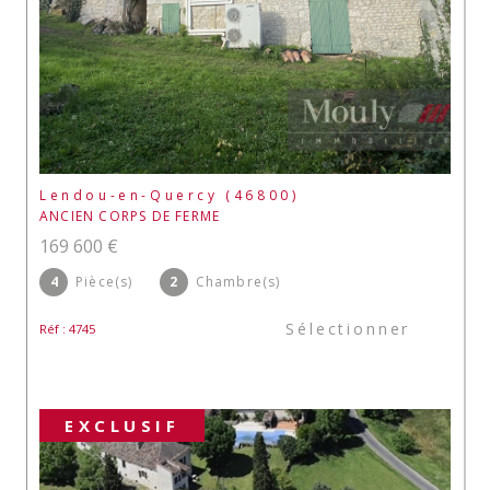
Lendou-en-Quercy (46800)
ANCIEN CORPS DE FERME
169 600 €
4
Pièce(s)
2
Chambre(s)
Sélectionner
Réf : 4745
EXCLUSIF