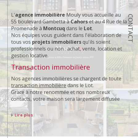
L'
agence immobilière
Mouly vous accueille au
CONTACT
55 boulevard Gambetta à
Cahors
et au 4 Rue de la
Promenade à
Montcuq
dans le
Lot
.
Nos équipes vous guident dans l'élaboration de
tous vos
projets immobiliers
qu'ils soient
professionnels ou non : achat, vente, location et
gestion locative.
Transaction immobilière
Nos agences immobilières se chargent de toute
transaction immobilière
dans le Lot.
Grace à notre renommée et nos nombreux
contacts, votre maison sera largement diffusée
auprès de nos potentiels acquéreurs.
Lire plus
Location immobilière
Notre équipe s'occupe de la
mise en location
de
votre appartement et de votre maison.