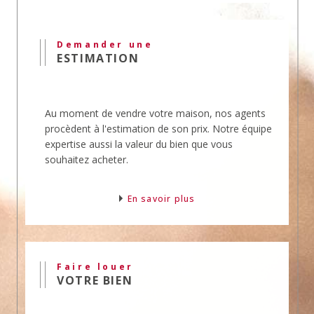
Nos agences mettent en
vente
et en location des
biens professionnels.
Demander une
Nous vous offrons toute notre expertise et notre
ESTIMATION
expérience dans ce domaine.
L'agence Mouly offre son expertise en
transaction, en vente, en achat et en location de
Au moment de vendre votre maison, nos agents
biens immobiliers.
procèdent à l'estimation de son prix. Notre équipe
Ces domaines sont sensibles et requièrent
expertise aussi la valeur du bien que vous
l'expérience de professionnels pour éviter les
souhaitez acheter.
erreurs et gagner du temps.
Vous souhaitez un
conseil
? Téléphonez-nous.
En savoir plus
Faire louer
VOTRE BIEN