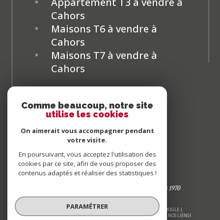
Appartement T3 à vendre à
Cahors
Maisons T6 à vendre à
Cahors
Maisons T7 à vendre à
Cahors
Comme beaucoup, notre site
utilise les cookies
On aimerait vous accompagner pendant
votre visite.
En poursuivant, vous acceptez l'utilisation des
cookies par ce site, afin de vous proposer des
contenus adaptés et réaliser des statistiques !
PARAMÉTRER
© 2026 | TOUS DROITS RÉSERVÉS | TRADUCTION POWERED BY GOOGLE |
NOS HONORAIRES
PLAN DU SITE
MENTIONS LÉGALES
ADMIN
NOS LIENS