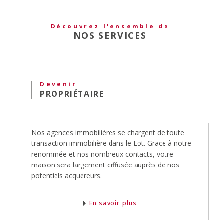
Qu'il soit
vide ou meublé
, grâce à notre
publication d'annonces immobilières, votre bien
Découvrez l'ensemble de
sera rapidement loué.
NOS SERVICES
Estimation immobilière
Au moment de
vendre votre maison
, nos agents
procèdent à l'
estimation
de son prix.
Devenir
Notre équipe expertise aussi la
valeur
du bien
PROPRIÉTAIRE
que vous souhaitez
acheter
.
Gestion locative
Nos agences immobilières se chargent de toute
Le service
gestion locative
s'occupera pour vous
transaction immobilière dans le Lot. Grace à notre
de votre bien.
renommée et nos nombreux contacts, votre
Depuis l'estimation de sa valeur locative, la
maison sera largement diffusée auprès de nos
recherche et la mise en place du locataire jusqu'à
potentiels acquéreurs.
la rédaction et la signature des baux, nos
gestionnaires vous libéreront de toutes
contraintes.
En savoir plus
Immobilier pro