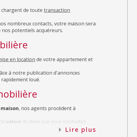
os nombreux contacts, votre maison sera
 nos potentiels acquéreurs.
ilière
mise en location
de votre appartement et
râce à notre publication d'annonces
a rapidement loué.
obilière
 maison
, nos agents procèdent à
 la
valeur
du bien que vous souhaitez
Lire plus
e