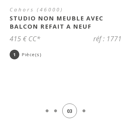
Montcuq-en-Quercy-Blanc
(46800)
SUPERBE MAISON DE VILLAGE
ENTIEREMENT RENOVEE
648 000 €
réf : 5000
10
Pièce(s)
6
Chambre(s)
04