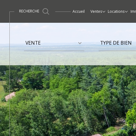
RECHERCHE
accueil
ventes
locations
im
Maisons / Villas
Maisons / Villas
Ventes
Propriétés / Demeur
Apparte
Type
Type
d'offre
de
VENTE
TYPE DE BIEN
bien