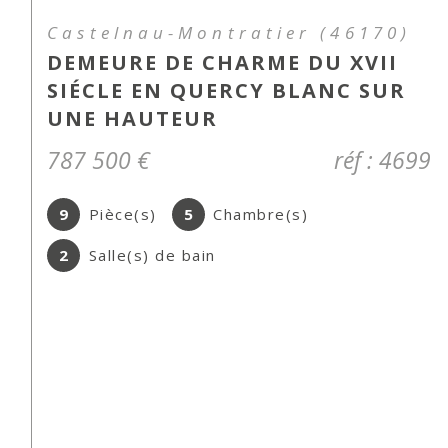
Cahors (46000)
STUDIO NON MEUBLE AVEC
BALCON REFAIT A NEUF
415 €
CC*
réf : 1771
1
Pièce(s)