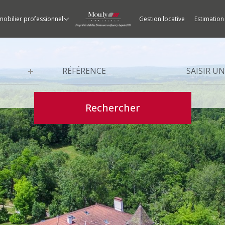
mobilier professionnel
gestion locative
estimation
es
ments
Appartements
Garages
Locations
Châteaux / Vignobles
RÉFÉRENCE
Ville
Rechercher