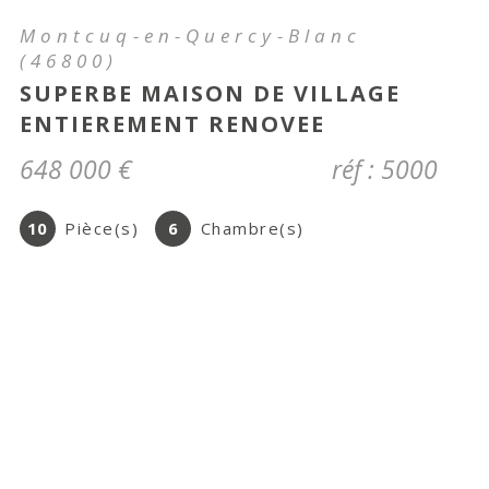
Cahors (46000)
T2 ENTIEREMENT RENOVE EN
PLEIN CENTRE VILLE
475 €
CC*
réf : 06112024
2
Pièce(s)
1
Chambre(s)