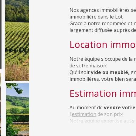
immobilière
dans le Lot.
Grace à notre renommée et n
largement diffusée auprès de
Location immob
Notre équipe s'occupe de la
de votre maison.
Qu'il soit
vide ou meublé
, g
immobilières, votre bien ser
Estimation imm
Au moment de
vendre votre
l'
estimation
de son prix.
Notre équipe expertise aussi
acheter
.
Gestion locativ