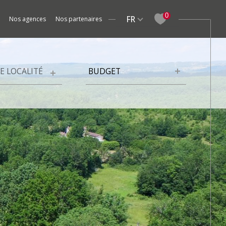
Langue
0
FR
nos agences
nos partenaires
Studios
Fermes / Maisons de village
Meublé
Gîtes / Ch
Budget
BUDGET