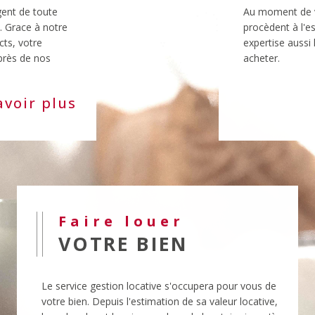
ts, votre
expertise aussi
près de nos
acheter.
avoir plus
Faire louer
VOTRE BIEN
Le service gestion locative s'occupera pour vous de
votre bien. Depuis l'estimation de sa valeur locative,
la recherche et la mise en place du locataire jusqu'à
la rédaction et la signature des baux, nos