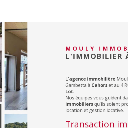
MOULY IMMOB
L'IMMOBILIER
L'
agence immobilière
Mouly
Gambetta à
Cahors
et au 4 
Lot
.
Nos équipes vous guident da
immobiliers
qu'ils soient pr
location et gestion locative.
Transaction im
Nos agences immobilières se