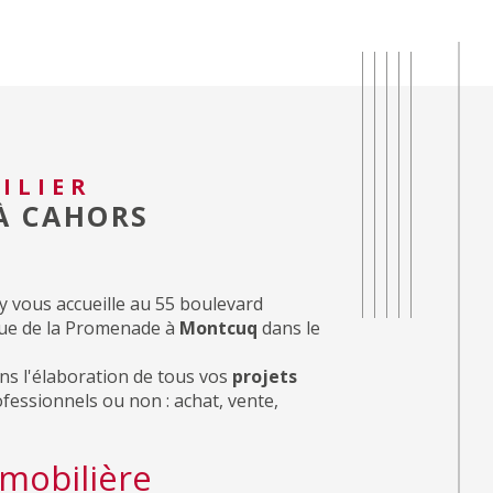
ILIER
 À CAHORS
 vous accueille au 55 boulevard
Rue de la Promenade à
Montcuq
dans le
ns l'élaboration de tous vos
projets
ofessionnels ou non : achat, vente,
mobilière
 chargent de toute
transaction