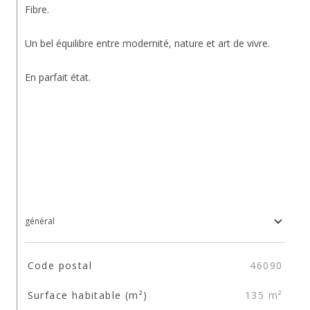
Fibre.
Un bel équilibre entre modernité, nature et art de vivre.
En parfait état.
général
TRAD_SIROCCO_Caracteristique
Valeurs
Code postal
46090
Surface habitable (m²)
135 m²