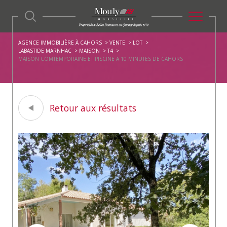
AGENCE IMMOBILIÈRE À CAHORS
VENTE
LOT
LABASTIDE MARNHAC
MAISON
T4
MAISON COMTEMPORAINE ET PISCINE A 10 MINUTES DE CAHORS
Retour aux résultats