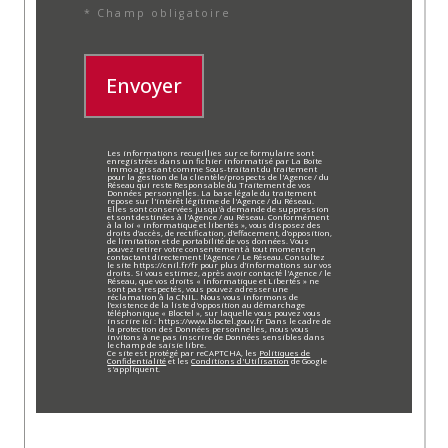
* Champ obligatoire
Envoyer
Les informations recueillies sur ce formulaire sont
enregistrées dans un fichier informatisé par La Boite
Immo agissant comme Sous-traitant du traitement
pour la gestion de la clientèle/prospects de l'Agence / du
Réseau qui reste Responsable du Traitement de vos
Données personnelles. La base légale du traitement
repose sur l'intérêt légitime de l'Agence / du Réseau.
Elles sont conservées jusqu'à demande de suppression
et sont destinées à l'Agence / au Réseau. Conformément
à la loi « informatique et libertés », vous disposez des
droits d’accès, de rectification, d’effacement, d’opposition,
de limitation et de portabilité de vos données. Vous
pouvez retirer votre consentement à tout moment en
contactant directement l’Agence / Le Réseau. Consultez
le site https://cnil.fr/fr pour plus d’informations sur vos
droits. Si vous estimez, après avoir contacté l'Agence / le
Réseau, que vos droits « Informatique et Libertés » ne
sont pas respectés, vous pouvez adresser une
réclamation à la CNIL. Nous vous informons de
l’existence de la liste d'opposition au démarchage
téléphonique « Bloctel », sur laquelle vous pouvez vous
inscrire ici : https://www.bloctel.gouv.fr Dans le cadre de
la protection des Données personnelles, nous vous
invitons à ne pas inscrire de Données sensibles dans
le champ de saisie libre.
Ce site est protégé par reCAPTCHA, les
Politiques de
Confidentialité
et les
Conditions d'Utilisation
de Google
s'appliquent.