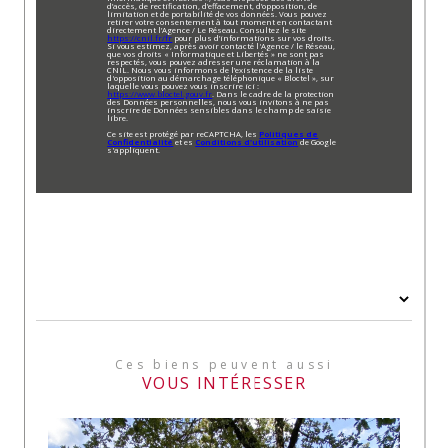
d’accès, de rectification, d’effacement, d’opposition, de
limitation et de portabilité de vos données. Vous pouvez
retirer votre consentement à tout moment en contactant
directement l’Agence / Le Réseau. Consultez le site
https://cnil.fr/fr
pour plus d’informations sur vos droits.
Si vous estimez, après avoir contacté l'Agence / le Réseau,
que vos droits « Informatique et Libertés » ne sont pas
respectés, vous pouvez adresser une réclamation à la
CNIL. Nous vous informons de l’existence de la liste
d'opposition au démarchage téléphonique « Bloctel », sur
laquelle vous pouvez vous inscrire ici :
https://www.bloctel.gouv.fr
. Dans le cadre de la protection
des Données personnelles, nous vous invitons à ne pas
inscrire de Données sensibles dans le champ de saisie
libre.
Ce site est protégé par reCAPTCHA, les
Politiques de
Confidentialité
et es
Conditions d'utilisation
de Google
s'appliquent.
Ces biens peuvent aussi
VOUS INTÉRESSER