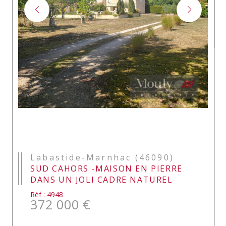
Labastide-Marnhac (46090)
SUD CAHORS -MAISON EN PIERRE
DANS UN JOLI CADRE NATUREL
Réf : 4948
372 000 €