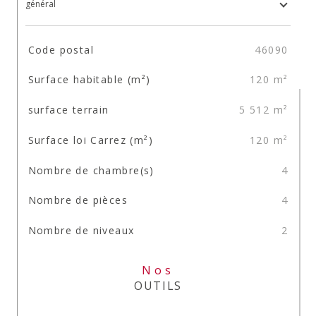
général
TRAD_SIROCCO_Caracteristique
Valeurs
Code postal
46090
Surface habitable (m²)
120 m²
surface terrain
5 512 m²
Surface loi Carrez (m²)
120 m²
Nombre de chambre(s)
4
Nombre de pièces
4
Nombre de niveaux
2
Nos
OUTILS