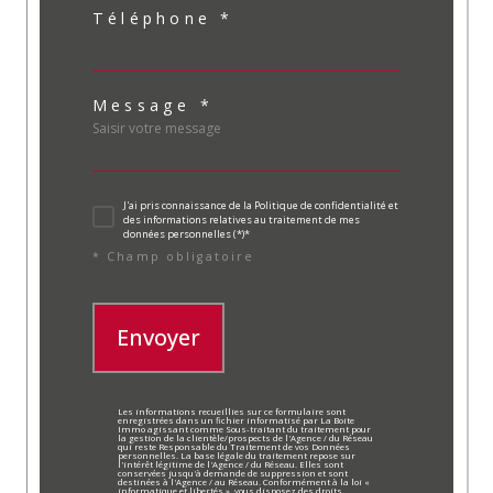
Téléphone *
Message *
J'ai pris connaissance de la Politique de confidentialité et
des informations relatives au traitement de mes
données personnelles (*)*
* Champ obligatoire
Envoyer
Les informations recueillies sur ce formulaire sont
enregistrées dans un fichier informatisé par La Boite
Immo agissant comme Sous-traitant du traitement pour
la gestion de la clientèle/prospects de l'Agence / du Réseau
qui reste Responsable du Traitement de vos Données
personnelles. La base légale du traitement repose sur
l'intérêt légitime de l'Agence / du Réseau. Elles sont
conservées jusqu'à demande de suppression et sont
destinées à l'Agence / au Réseau. Conformément à la loi «
informatique et libertés », vous disposez des droits