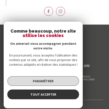
Comme beaucoup, notre site
utilise les cookies
On aimerait vous accompagner pendant
votre visite.
En poursuivant, vous acceptez l'utilisation des
cookies par ce site, afin de vous proposer des
contenus adaptés et réaliser des statistiques !
© 2026 | TOUS DROITS RÉSERVÉS | TRADUCTION POWERED BY GOOGLE |
NOS HONORAIRES
PLAN DU SITE
MENTIONS LÉGALES
ADMIN
NOS LIENS
PARAMÉTRER
POLITIQUE RGPD
COOKIES
TOUT ACCEPTER