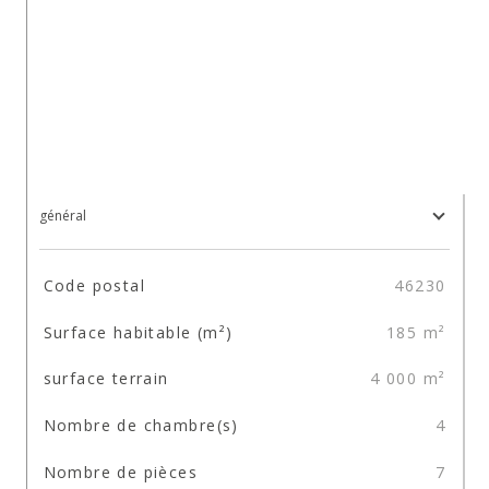
général
TRAD_SIROCCO_Caracteristique
Valeurs
Code postal
46230
Surface habitable (m²)
185 m²
surface terrain
4 000 m²
Nombre de chambre(s)
4
Nombre de pièces
7