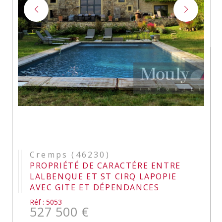
Cremps (46230)
PROPRIÉTÉ DE CARACTÉRE ENTRE
LALBENQUE ET ST CIRQ LAPOPIE
AVEC GITE ET DÉPENDANCES
Réf : 5053
527 500 €