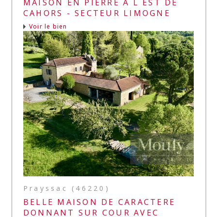
MAISON EN PIERRE A L EST DE
CAHORS - SECTEUR LIMOGNE
Voir le bien
Prayssac (46220)
BELLE MAISON DE CARACTERE
DONNANT SUR COUR AVEC