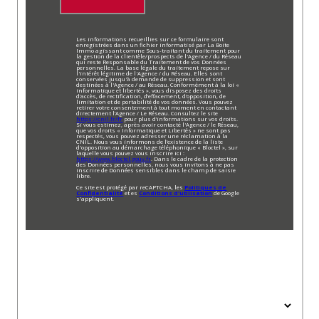
Les informations recueillies sur ce formulaire sont
enregistrées dans un fichier informatisé par La Boite
Immo agissant comme Sous-traitant du traitement pour
la gestion de la clientèle/prospects de l'Agence / du Réseau
qui reste Responsable du Traitement de vos Données
personnelles. La base légale du traitement repose sur
l'intérêt légitime de l'Agence / du Réseau. Elles sont
conservées jusqu'à demande de suppression et sont
destinées à l'Agence / au Réseau. Conformément à la loi «
informatique et libertés », vous disposez des droits
d’accès, de rectification, d’effacement, d’opposition, de
limitation et de portabilité de vos données. Vous pouvez
retirer votre consentement à tout moment en contactant
directement l’Agence / Le Réseau. Consultez le site
https://cnil.fr/fr
pour plus d’informations sur vos droits.
Si vous estimez, après avoir contacté l'Agence / le Réseau,
que vos droits « Informatique et Libertés » ne sont pas
respectés, vous pouvez adresser une réclamation à la
CNIL. Nous vous informons de l’existence de la liste
d'opposition au démarchage téléphonique « Bloctel », sur
laquelle vous pouvez vous inscrire ici :
https://www.bloctel.gouv.fr
. Dans le cadre de la protection
des Données personnelles, nous vous invitons à ne pas
inscrire de Données sensibles dans le champ de saisie
libre.
Ce site est protégé par reCAPTCHA, les
Politiques de
Confidentialité
et es
Conditions d'utilisation
de Google
s'appliquent.