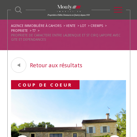
AGENCE IMMOBILIÈRE À CAHORS
VENTE
LOT
CREMPS
PROPRIETE
T7
PROPRIETE DE CARACTERE ENTRE LALBENQUE ET ST CIRQ LAPOPIE AVEC
GITE ET DEPENDANCES
Retour aux résultats
COUP DE COEUR