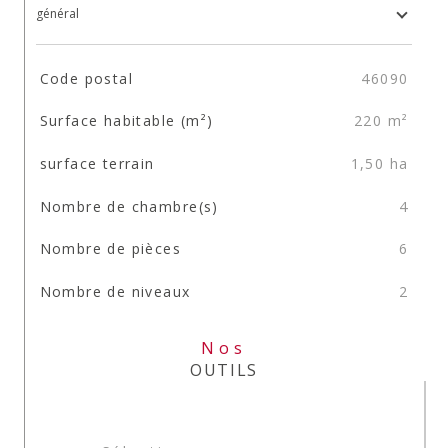
général
TRAD_SIROCCO_Caracteristique
Valeurs
Code postal
46090
Surface habitable (m²)
220 m²
surface terrain
1,50 ha
Nombre de chambre(s)
4
Nombre de pièces
6
Nombre de niveaux
2
Nos
OUTILS