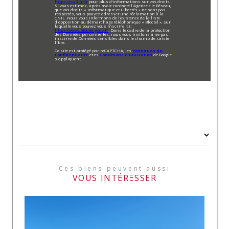
https://cnil.fr/fr
pour plus d’informations sur vos droits.
Si vous estimez, après avoir contacté l'Agence / le Réseau,
que vos droits « Informatique et Libertés » ne sont pas
respectés, vous pouvez adresser une réclamation à la
CNIL. Nous vous informons de l’existence de la liste
d'opposition au démarchage téléphonique « Bloctel », sur
laquelle vous pouvez vous inscrire ici :
https://www.bloctel.gouv.fr
. Dans le cadre de la protection
des Données personnelles, nous vous invitons à ne pas
inscrire de Données sensibles dans le champ de saisie
libre.
Ce site est protégé par reCAPTCHA, les
Politiques de
Confidentialité
et es
Conditions d'utilisation
de Google
s'appliquent.
Ces biens peuvent aussi
VOUS INTÉRESSER