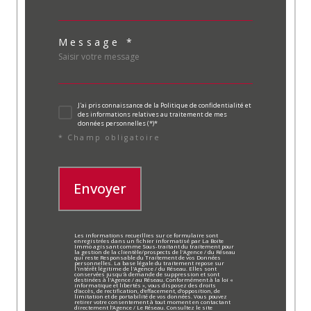
Message *
J'ai pris connaissance de la Politique de confidentialité et
des informations relatives au traitement de mes
données personnelles (*)*
* Champ obligatoire
Envoyer
Les informations recueillies sur ce formulaire sont
enregistrées dans un fichier informatisé par La Boite
Immo agissant comme Sous-traitant du traitement pour
la gestion de la clientèle/prospects de l'Agence / du Réseau
qui reste Responsable du Traitement de vos Données
personnelles. La base légale du traitement repose sur
l'intérêt légitime de l'Agence / du Réseau. Elles sont
conservées jusqu'à demande de suppression et sont
destinées à l'Agence / au Réseau. Conformément à la loi «
informatique et libertés », vous disposez des droits
d’accès, de rectification, d’effacement, d’opposition, de
limitation et de portabilité de vos données. Vous pouvez
retirer votre consentement à tout moment en contactant
directement l’Agence / Le Réseau. Consultez le site