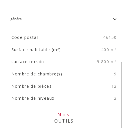
général
TRAD_SIROCCO_Caracteristique
Valeurs
Code postal
46150
Surface habitable (m²)
400 m²
surface terrain
9 800 m²
Nombre de chambre(s)
9
Nombre de pièces
12
Nombre de niveaux
2
Nos
OUTILS