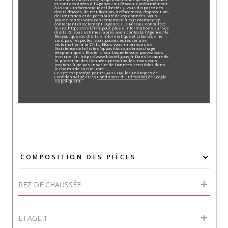
et sont destinées à l'Agence / au Réseau. Conformément
à la loi « informatique et libertés », vous disposez des
droits d’accès, de rectification, d’effacement, d’opposition,
de limitation et de portabilité de vos données. Vous
pouvez retirer votre consentement à tout moment en
contactant directement l’Agence / Le Réseau. Consultez
le site https://cnil.fr/fr pour plus d’informations sur vos
droits. Si vous estimez, après avoir contacté l'Agence / le
Réseau, que vos droits « Informatique et Libertés » ne
sont pas respectés, vous pouvez adresser une
réclamation à la CNIL. Nous vous informons de
l’existence de la liste d'opposition au démarchage
téléphonique « Bloctel », sur laquelle vous pouvez vous
inscrire ici : https://www.bloctel.gouv.fr Dans le cadre de
la protection des Données personnelles, nous vous
invitons à ne pas inscrire de Données sensibles dans
le champ de saisie libre.
Ce site est protégé par reCAPTCHA, les
Politiques de
Confidentialité
et les
Conditions d'Utilisation
de Google
s'appliquent.
REZ DE CHAUSSÉE
ETAGE 1