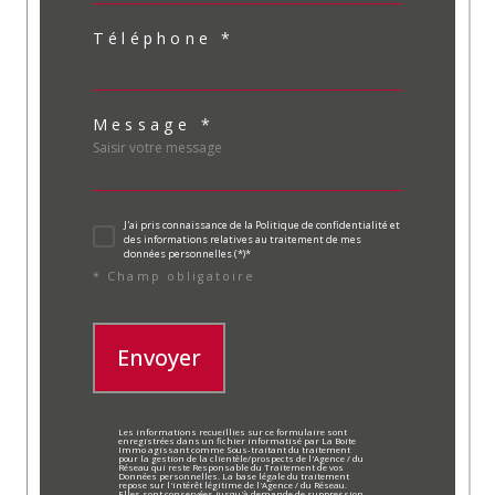
Téléphone *
Message *
J'ai pris connaissance de la Politique de confidentialité et
des informations relatives au traitement de mes
données personnelles (*)*
* Champ obligatoire
Envoyer
Les informations recueillies sur ce formulaire sont
enregistrées dans un fichier informatisé par La Boite
Immo agissant comme Sous-traitant du traitement
pour la gestion de la clientèle/prospects de l'Agence / du
Réseau qui reste Responsable du Traitement de vos
Données personnelles. La base légale du traitement
repose sur l'intérêt légitime de l'Agence / du Réseau.
Elles sont conservées jusqu'à demande de suppression