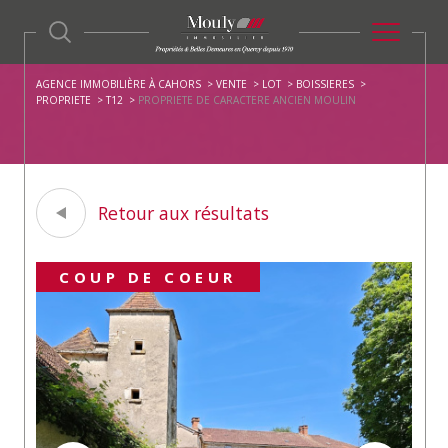
AGENCE IMMOBILIÈRE À CAHORS
VENTE
LOT
BOISSIERES
PROPRIETE
T12
PROPRIETE DE CARACTERE ANCIEN MOULIN
Retour aux résultats
COUP DE COEUR