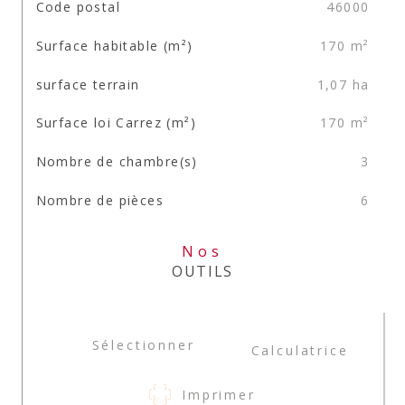
TRAD_SIROCCO_Caracteristique
Valeurs
Code postal
46000
Surface habitable (m²)
170 m²
surface terrain
1,07 ha
Surface loi Carrez (m²)
170 m²
Nombre de chambre(s)
3
Nombre de pièces
6
Nos
OUTILS
Sélectionner
Calculatrice
Imprimer