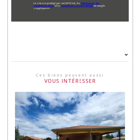
Ce site est protégé par reCAPTCHA, les
Politiques de
Confidentialité
et es
Conditions d'utilisation
de Google
s'appliquent.
Ces biens peuvent aussi
VOUS INTÉRESSER