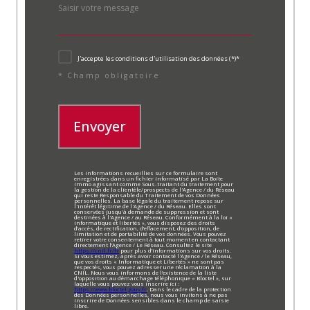
J'accepte les conditions d'utilisation des données (*)*
* Champ obligatoire
Envoyer
Les informations recueillies sur ce formulaire sont
enregistrées dans un fichier informatisé par La Boite
Immo agissant comme Sous-traitant du traitement pour
la gestion de la clientèle/prospects de l'Agence / du Réseau
qui reste Responsable du Traitement de vos Données
personnelles. La base légale du traitement repose sur
l'intérêt légitime de l'Agence / du Réseau. Elles sont
conservées jusqu'à demande de suppression et sont
destinées à l'Agence / au Réseau. Conformément à la loi «
informatique et libertés », vous disposez des droits
d’accès, de rectification, d’effacement, d’opposition, de
limitation et de portabilité de vos données. Vous pouvez
retirer votre consentement à tout moment en contactant
directement l’Agence / Le Réseau. Consultez le site
https://cnil.fr/fr
pour plus d’informations sur vos droits.
Si vous estimez, après avoir contacté l'Agence / le Réseau,
que vos droits « Informatique et Libertés » ne sont pas
respectés, vous pouvez adresser une réclamation à la
CNIL. Nous vous informons de l’existence de la liste
d'opposition au démarchage téléphonique « Bloctel », sur
laquelle vous pouvez vous inscrire ici :
https://www.bloctel.gouv.fr
. Dans le cadre de la protection
des Données personnelles, nous vous invitons à ne pas
inscrire de Données sensibles dans le champ de saisie
libre.