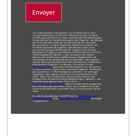
Envoyer
Les informations recueillies sur ce formulaire sont
enregistrées dans un fichier informatisé par La Boite
Immo agissant comme Sous-traitant du traitement pour
la gestion de la clientèle/prospects de l'Agence / du Réseau
qui reste Responsable du Traitement de vos Données
personnelles. La base légale du traitement repose sur
l'intérêt légitime de l'Agence / du Réseau. Elles sont
conservées jusqu'à demande de suppression et sont
destinées à l'Agence / au Réseau. Conformément à la loi «
informatique et libertés », vous disposez des droits
d’accès, de rectification, d’effacement, d’opposition, de
limitation et de portabilité de vos données. Vous pouvez
retirer votre consentement à tout moment en contactant
directement l’Agence / Le Réseau. Consultez le site
https://cnil.fr/fr
pour plus d’informations sur vos droits.
Si vous estimez, après avoir contacté l'Agence / le Réseau,
que vos droits « Informatique et Libertés » ne sont pas
respectés, vous pouvez adresser une réclamation à la
CNIL. Nous vous informons de l’existence de la liste
d'opposition au démarchage téléphonique « Bloctel », sur
laquelle vous pouvez vous inscrire ici :
https://www.bloctel.gouv.fr
. Dans le cadre de la protection
des Données personnelles, nous vous invitons à ne pas
inscrire de Données sensibles dans le champ de saisie
libre.
Ce site est protégé par reCAPTCHA, les
Politiques de
Confidentialité
et es
Conditions d'utilisation
de Google
s'appliquent.