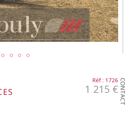
Réf : 1726
CONTACT
1 215 €
CES