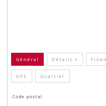
Général
Détails +
Fina
DPE
Quartier
TRAD_SIROCCO_Caracteristique
Valeurs
Code postal