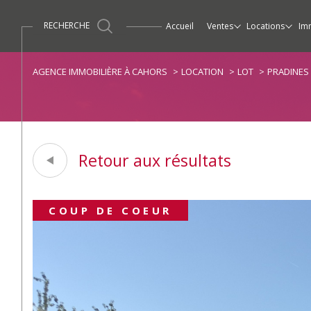
RECHERCHE
accueil
ventes
locations
im
Maisons / Villas
Maisons / Villas
Ventes
Propriétés / Demeur
Apparte
AGENCE IMMOBILIÈRE À CAHORS
LOCATION
LOT
PRADINES
Retour aux résultats
COUP DE COEUR