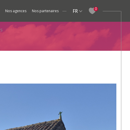
Langue
0
FR
nos agences
nos partenaires
Studios
Fermes / Maisons de village
Meublé
Gîtes / Ch
ES