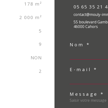
178 m²
05 65 35 21 
contact@mouly-imm
2 000 m²
55 boulevard Gamb
46000 Cahors
5
9
Nom *
NON
E-mail *
2
Message *