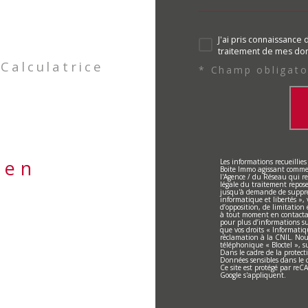
J'ai pris connaissance 
traitement de mes don
Calculatrice
* Champ obligato
ien
Les informations recueillies
Boite Immo agissant comme S
l'Agence / du Réseau qui r
légale du traitement repose 
jusqu'à demande de suppres
informatique et libertés », 
d’opposition, de limitation
à tout moment en contactant
pour plus d’informations sur
que vos droits « Informatiq
réclamation à la CNIL. Nous
téléphonique « Bloctel », su
Dans le cadre de la protect
Données sensibles dans le c
Ce site est protégé par re
Google s'appliquent.