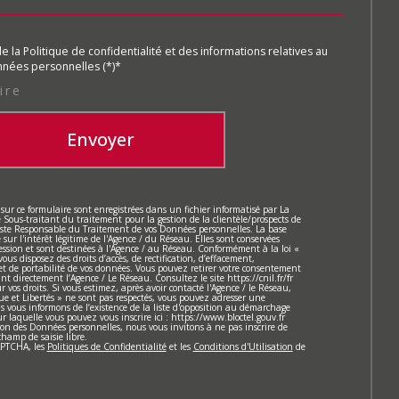
de la Politique de confidentialité et des informations relatives au
nées personnelles (*)*
ire
Envoyer
 sur ce formulaire sont enregistrées dans un fichier informatisé par La
ous-traitant du traitement pour la gestion de la clientèle/prospects de
este Responsable du Traitement de vos Données personnelles. La base
sur l'intérêt légitime de l'Agence / du Réseau. Elles sont conservées
sion et sont destinées à l'Agence / au Réseau. Conformément à la loi «
vous disposez des droits d’accès, de rectification, d’effacement,
 et de portabilité de vos données. Vous pouvez retirer votre consentement
 directement l’Agence / Le Réseau. Consultez le site https://cnil.fr/fr
 vos droits. Si vous estimez, après avoir contacté l'Agence / le Réseau,
ue et Libertés » ne sont pas respectés, vous pouvez adresser une
 vous informons de l’existence de la liste d'opposition au démarchage
r laquelle vous pouvez vous inscrire ici : https://www.bloctel.gouv.fr
ion des Données personnelles, nous vous invitons à ne pas inscrire de
hamp de saisie libre.
CAPTCHA, les
Politiques de Confidentialité
et les
Conditions d'Utilisation
de