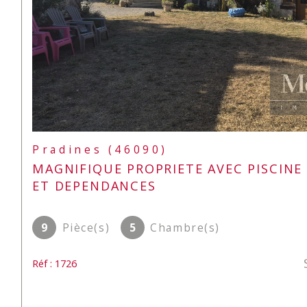
Pradines (46090)
MAGNIFIQUE PROPRIETE AVEC PISCINE
ET DEPENDANCES
9
Pièce(s)
5
Chambre(s)
Réf : 1726