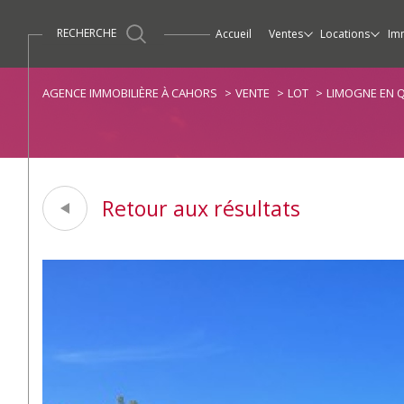
RECHERCHE
accueil
ventes
locations
im
Maisons / Villas
Maisons / Villas
Ventes
Propriétés / Demeur
Apparte
AGENCE IMMOBILIÈRE À CAHORS
VENTE
LOT
LIMOGNE EN 
Retour aux résultats