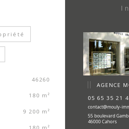
opriété
46260
AGENCE M
180 m²
05 65 35 21 
contact@mouly-imm
9 200 m²
55 boulevard Gamb
46000 Cahors
180 m²