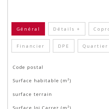
Général
Détails +
Copr
Financier
DPE
Quartier
TRAD_SIROCCO_Caracteristique
Valeurs
Code postal
Surface habitable (m²)
surface terrain
Surface loi Carrez (m²)