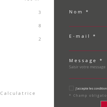
Nom *
3
8
E-mail *
2
Message *
J'accepte les condition
Calculatrice
* Champ obligato