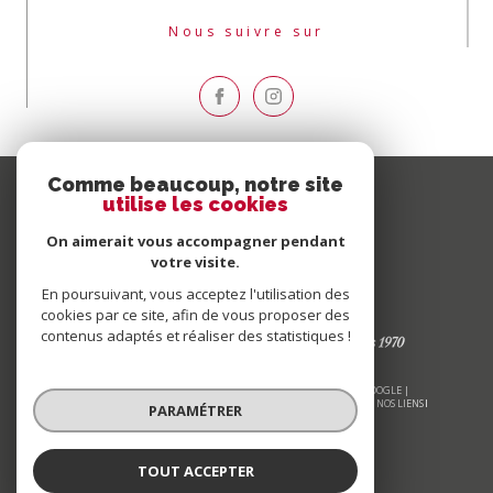
Nous suivre sur
Comme beaucoup, notre site
utilise les cookies
On aimerait vous accompagner pendant
votre visite.
En poursuivant, vous acceptez l'utilisation des
cookies par ce site, afin de vous proposer des
contenus adaptés et réaliser des statistiques !
© 2026 | TOUS DROITS RÉSERVÉS | TRADUCTION POWERED BY GOOGLE |
NOS HONORAIRES
PLAN DU SITE
MENTIONS LÉGALES
ADMIN
NOS LIENS
PARAMÉTRER
POLITIQUE RGPD
COOKIES
TOUT ACCEPTER