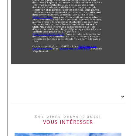
conservées jusqu'à demande de suppression et sont
destinées à l'Agence / au Réseau. Conformément à la loi «
informatique et libertés », vous disposez des droits
d’accès, de rectification, d’effacement, d’opposition, de
limitation et de portabilité de vos données. Vous pouvez
retirer votre consentement à tout moment en contactant
directement l’Agence / Le Réseau. Consultez le site
https://cnil.fr/fr
pour plus d’informations sur vos droits.
Si vous estimez, après avoir contacté l'Agence / le Réseau,
que vos droits « Informatique et Libertés » ne sont pas
respectés, vous pouvez adresser une réclamation à la
CNIL. Nous vous informons de l’existence de la liste
d'opposition au démarchage téléphonique « Bloctel », sur
laquelle vous pouvez vous inscrire ici :
https://www.bloctel.gouv.fr
. Dans le cadre de la protection
des Données personnelles, nous vous invitons à ne pas
inscrire de Données sensibles dans le champ de saisie
libre.
Ce site est protégé par reCAPTCHA, les
Politiques de
Confidentialité
et es
Conditions d'utilisation
de Google
s'appliquent.
Ces biens peuvent aussi
VOUS INTÉRESSER