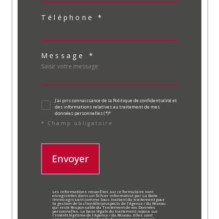
Téléphone *
Message *
J'ai pris connaissance de la Politique de confidentialité et
des informations relatives au traitement de mes
données personnelles (*)*
* Champ obligatoire
Envoyer
Les informations recueillies sur ce formulaire sont
enregistrées dans un fichier informatisé par La Boite
Immo agissant comme Sous-traitant du traitement pour
la gestion de la clientèle/prospects de l'Agence / du Réseau
qui reste Responsable du Traitement de vos Données
personnelles. La base légale du traitement repose sur
l'intérêt légitime de l'Agence / du Réseau. Elles sont