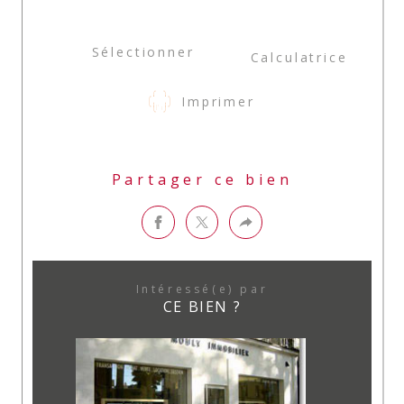
Sélectionner
Calculatrice
Imprimer
Partager ce bien
Intéressé(e) par
CE BIEN ?