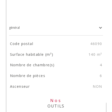
général
TRAD_SIROCCO_Caracteristique
Valeurs
Code postal
46090
Surface habitable (m²)
140 m²
Nombre de chambre(s)
4
Nombre de pièces
6
Ascenseur
NON
Nos
OUTILS