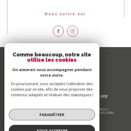
Nous suivre sur
Comme beaucoup, notre site
utilise les cookies
On aimerait vous accompagner pendant
votre visite.
En poursuivant, vous acceptez l'utilisation des
cookies par ce site, afin de vous proposer des
contenus adaptés et réaliser des statistiques !
© 2026 | TOUS DROITS RÉSERVÉS | TRADUCTION POWERED BY GOOGLE |
NOS HONORAIRES
PLAN DU SITE
MENTIONS LÉGALES
ADMIN
NOS LIENS
PARAMÉTRER
POLITIQUE RGPD
COOKIES
TOUT ACCEPTER