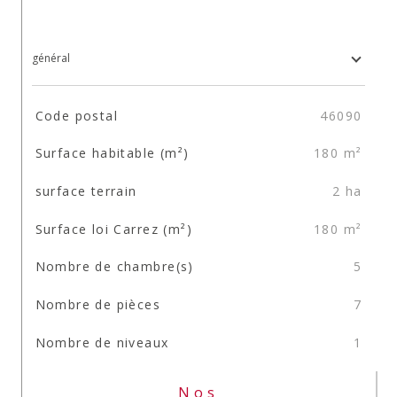
général
TRAD_SIROCCO_Caracteristique
Valeurs
Code postal
46090
Surface habitable (m²)
180 m²
surface terrain
2 ha
Surface loi Carrez (m²)
180 m²
Nombre de chambre(s)
5
Nombre de pièces
7
Nombre de niveaux
1
Nos