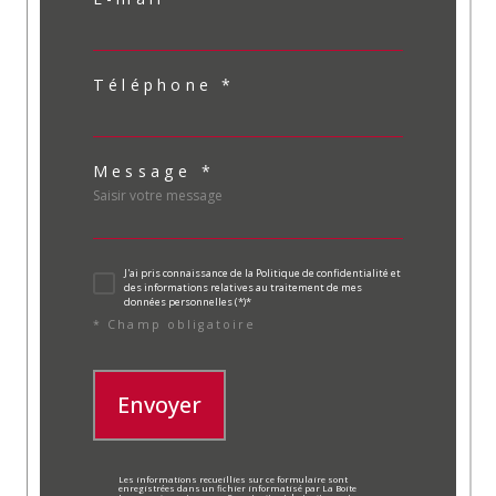
Téléphone *
Message *
J'ai pris connaissance de la Politique de confidentialité et
des informations relatives au traitement de mes
données personnelles (*)*
* Champ obligatoire
Envoyer
Les informations recueillies sur ce formulaire sont
enregistrées dans un fichier informatisé par La Boite