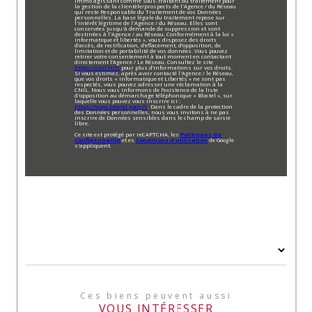
Immo agissant comme Sous-traitant du traitement pour
la gestion de la clientèle/prospects de l'Agence / du Réseau
qui reste Responsable du Traitement de vos Données
personnelles. La base légale du traitement repose sur
l'intérêt légitime de l'Agence / du Réseau. Elles sont
conservées jusqu'à demande de suppression et sont
destinées à l'Agence / au Réseau. Conformément à la loi «
informatique et libertés », vous disposez des droits
d’accès, de rectification, d’effacement, d’opposition, de
limitation et de portabilité de vos données. Vous pouvez
retirer votre consentement à tout moment en contactant
directement l’Agence / Le Réseau. Consultez le site
https://cnil.fr/fr
pour plus d’informations sur vos droits.
Si vous estimez, après avoir contacté l'Agence / le Réseau,
que vos droits « Informatique et Libertés » ne sont pas
respectés, vous pouvez adresser une réclamation à la
CNIL. Nous vous informons de l’existence de la liste
d'opposition au démarchage téléphonique « Bloctel », sur
laquelle vous pouvez vous inscrire ici :
https://www.bloctel.gouv.fr
. Dans le cadre de la protection
des Données personnelles, nous vous invitons à ne pas
inscrire de Données sensibles dans le champ de saisie
libre.
Ce site est protégé par reCAPTCHA, les
Politiques de
Confidentialité
et es
Conditions d'utilisation
de Google
s'appliquent.
Ces biens peuvent aussi
VOUS INTÉRESSER