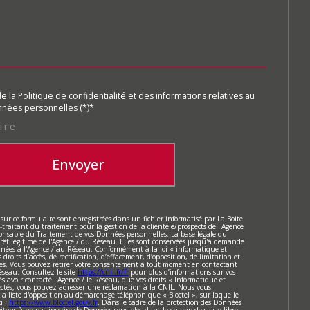
de la Politique de confidentialité et des informations relatives au
nées personnelles (*)*
ire
Envoyer
 sur ce formulaire sont enregistrées dans un fichier informatisé par La Boite
aitant du traitement pour la gestion de la clientèle/prospects de l'Agence
onsable du Traitement de vos Données personnelles. La base légale du
érêt légitime de l'Agence / du Réseau. Elles sont conservées jusqu'à demande
inées à l'Agence / au Réseau. Conformément à la loi « informatique et
 droits d’accès, de rectification, d’effacement, d’opposition, de limitation et
ées. Vous pouvez retirer votre consentement à tout moment en contactant
éseau. Consultez le site
https://cnil.fr/fr
pour plus d’informations sur vos
ès avoir contacté l'Agence / le Réseau, que vos droits « Informatique et
pectés, vous pouvez adresser une réclamation à la CNIL. Nous vous
 la liste d'opposition au démarchage téléphonique « Bloctel », sur laquelle
i :
https://www.bloctel.gouv.fr
. Dans le cadre de la protection des Données
itons à ne pas inscrire de Données sensibles dans le champ de saisie libre.