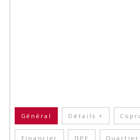
Général
Détails +
Copr
Financier
DPE
Quartier