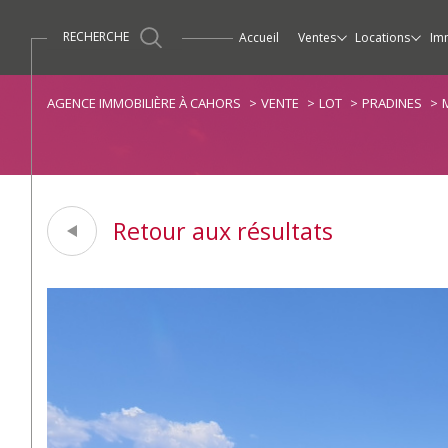
RECHERCHE
accueil
ventes
locations
im
Maisons / Villas
Maisons / Villas
Ventes
Propriétés / Demeur
Apparte
AGENCE IMMOBILIÈRE À CAHORS
VENTE
LOT
PRADINES
Retour aux résultats