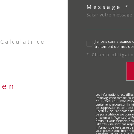
Message *
Calculatrice
J'ai pris connaissance 
traitement de mes don
* Champ obligato
ien
Les informations recueillies
Immo agissant comme Sous-tr
/ du Réseau qui reste Resp
traitement repose sur l'int
de suppression et sont dest
libertés », vous disposez des
de portabilité de vos donn
directement l’Agence / Le R
droits. Si vous estimez, apr
Libertés » ne sont pas res
informons de l’existence de
vous pouvez vous inscrire ic
personnelles, nous vous inv