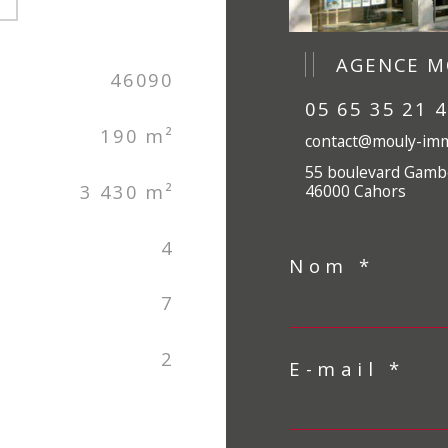
AGENCE M
46090
05 65 35 21 
190 m²
contact@mouly-imm
55 boulevard Gamb
3 430 m²
46000 Cahors
4
Nom *
7
2
E-mail *