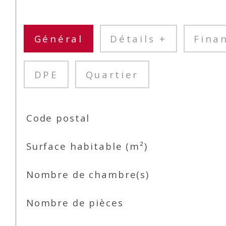
Général
Détails +
Fina
DPE
Quartier
TRAD_SIROCCO_Caracteristique
Valeurs
Code postal
Surface habitable (m²)
Nombre de chambre(s)
Nombre de pièces