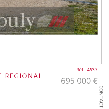
Réf : 4637
C REGIONAL
695 000 €
CONTACT