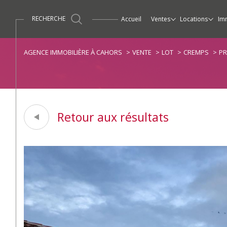
RECHERCHE
accueil
ventes
locations
im
Maisons / Villas
Maisons / Villas
Ventes
Propriétés / Demeur
Apparte
AGENCE IMMOBILIÈRE À CAHORS
VENTE
LOT
CREMPS
PR
Retour aux résultats