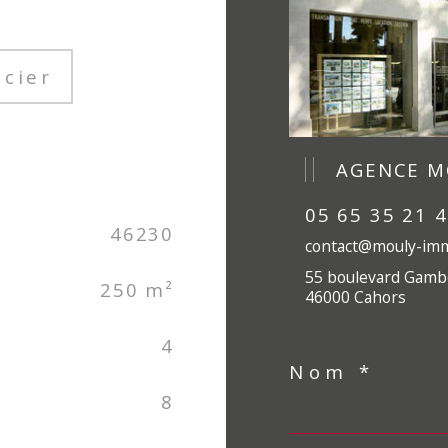
ncier
AGENCE M
05 65 35 21 
46230
contact@mouly-imm
55 boulevard Gamb
250 m²
46000 Cahors
4
Nom *
8