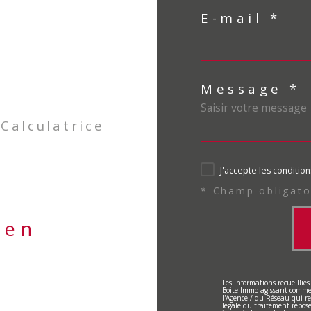
E-mail *
Message *
Calculatrice
J'accepte les condition
* Champ obligato
ien
Les informations recueillies
Boite Immo agissant comme S
l'Agence / du Réseau qui r
légale du traitement repose 