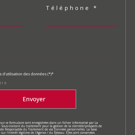
Téléphone *
s d'utilisation des données (*)*
ire
Envoyer
 sur ce formulaire sont enregistrées dans un fichier informatisé par La
ous-traitant du traitement pour la gestion de la clientèle/prospects de
este Responsable du Traitement de vos Données personnelles. La base
sur l'intérêt légitime de l'Agence / du Réseau. Elles sont conservées