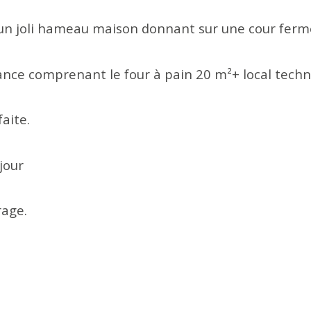
 d'un joli hameau maison donnant sur une cour fer
nce comprenant le four à pain 20 m²+ local techn
faite.
jour
rage.