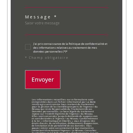
Message *
J'ai pris connaissance de la Politique de confidentialité et
des informations relatives au traitement de mes
données personnelles (*)*
* Champ obligatoire
Envoyer
Les informations recueillies sur ce formulaire sont
enregistrées dans un fichier informatisé par La Boite
Immo agissant comme Sous-traitant du traitement
pour la gestion de la clientèle/prospects de l'Agence / du
Réseau qui reste Responsable du Traitement de vos
Données personnelles. La base légale du traitement
repose sur l'intérêt légitime de l'Agence / du Réseau.
Elles sont conservées jusqu'à demande de suppression
et sont destinées à l'Agence / au Réseau. Conformément
à la loi « informatique et libertés », vous disposez des
droits d’accès, de rectification, d’effacement, d’opposition,
de limitation et de portabilité de vos données. Vous
pouvez retirer votre consentement à tout moment en
contactant directement l’Agence / Le Réseau. Consultez
le site https://cnil.fr/fr pour plus d’informations sur vos