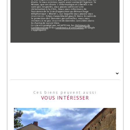
droits. Si vous estimez, après avoir contacté l'Agence / le
Réseau, que vos droits « Informatique et Libertés » ne
sont pas respectés, vous pouvez adresser une
réclamation à la CNIL. Nous vous informons de
l’existence de la liste d'opposition au démarchage
téléphonique « Bloctel », sur laquelle vous pouvez vous
inscrire ici : https://www.bloctel.gouv.fr Dans le cadre de
la protection des Données personnelles, nous vous
invitons à ne pas inscrire de Données sensibles dans
le champ de saisie libre.
Ce site est protégé par reCAPTCHA, les
Politiques de
Confidentialité
et les
Conditions d'Utilisation
de Google
s'appliquent.
Ces biens peuvent aussi
VOUS INTÉRESSER