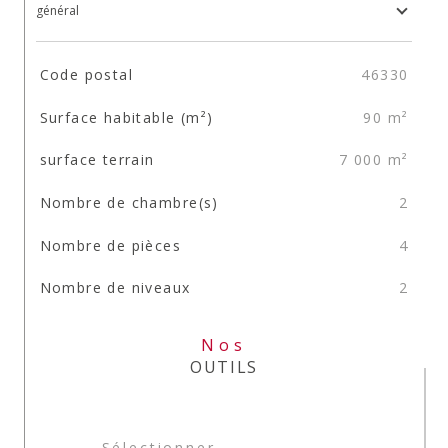
général
TRAD_SIROCCO_Caracteristique
Valeurs
Code postal
46330
Surface habitable (m²)
90 m²
surface terrain
7 000 m²
Nombre de chambre(s)
2
Nombre de pièces
4
Nombre de niveaux
2
Nos
OUTILS
Sélectionner