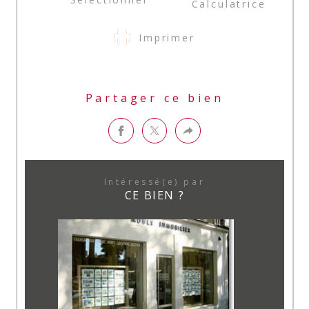
Calculatrice
Imprimer
Partager ce bien
Intéressé(e) par
CE BIEN ?