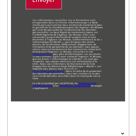
Les informations recueillies sur ce formulaire sont
enregistrées dans un fichier informatisé par La Boite
Immo agissant comme Sous-traitant du traitement pour
la gestion de la clientèle/prospects de l'Agence / du Réseau
qui reste Responsable du Traitement de vos Données
personnelles. La base légale du traitement repose sur
l'intérêt légitime de l'Agence / du Réseau. Elles sont
conservées jusqu'à demande de suppression et sont
destinées à l'Agence / au Réseau. Conformément à la loi «
informatique et libertés », vous disposez des droits
d’accès, de rectification, d’effacement, d’opposition, de
limitation et de portabilité de vos données. Vous pouvez
retirer votre consentement à tout moment en contactant
directement l’Agence / Le Réseau. Consultez le site
https://cnil.fr/fr
pour plus d’informations sur vos droits.
Si vous estimez, après avoir contacté l'Agence / le Réseau,
que vos droits « Informatique et Libertés » ne sont pas
respectés, vous pouvez adresser une réclamation à la
CNIL. Nous vous informons de l’existence de la liste
d'opposition au démarchage téléphonique « Bloctel », sur
laquelle vous pouvez vous inscrire ici :
https://www.bloctel.gouv.fr
. Dans le cadre de la protection
des Données personnelles, nous vous invitons à ne pas
inscrire de Données sensibles dans le champ de saisie
libre.
Ce site est protégé par reCAPTCHA, les
Politiques de
Confidentialité
et es
Conditions d'utilisation
de Google
s'appliquent.