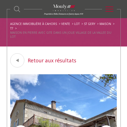
AGENCE IMMOBILIÈRE À CAHORS
VENTE
LOT
ST GERY
MAISON
T7
MAISON EN PIERRE AVEC GITE DANS UN JOLIE VILLAGE DE LA VALLEE DU
LOT
Retour aux résultats