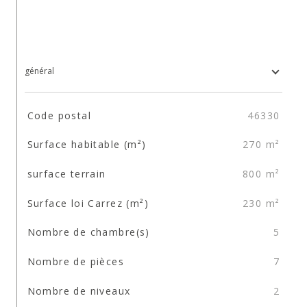
général
TRAD_SIROCCO_Caracteristique
Valeurs
Code postal
46330
Surface habitable (m²)
270 m²
surface terrain
800 m²
Surface loi Carrez (m²)
230 m²
Nombre de chambre(s)
5
Nombre de pièces
7
Nombre de niveaux
2