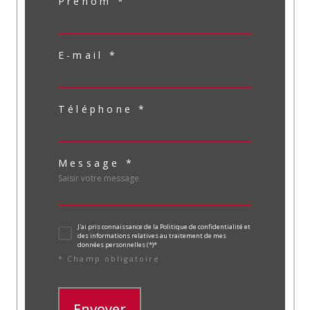
Prénom *
E-mail *
Téléphone *
Message *
J'ai pris connaissance de la Politique de confidentialité et
des informations relatives au traitement de mes
données personnelles (*)*
* Champ obligatoire
Envoyer