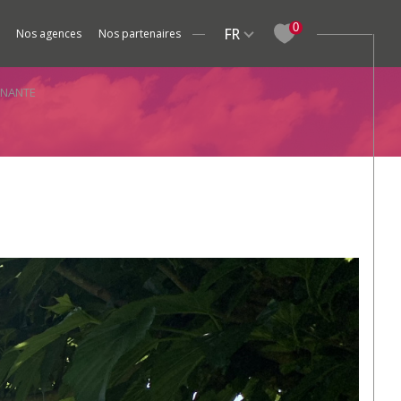
Langue
0
FR
nos agences
nos partenaires
Studios
Fermes / Maisons de village
Meublé
Gîtes / Ch
INANTE