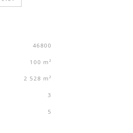
46800
100 m²
2 528 m²
3
5