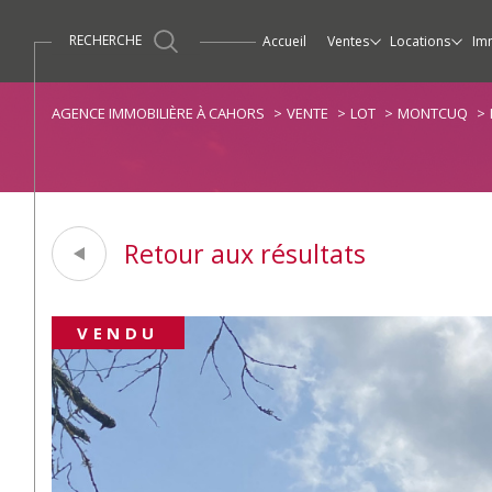
RECHERCHE
accueil
ventes
locations
im
Maisons / Villas
Maisons / Villas
Ventes
Propriétés / Demeur
Apparte
AGENCE IMMOBILIÈRE À CAHORS
VENTE
LOT
MONTCUQ
Retour aux résultats
VENDU