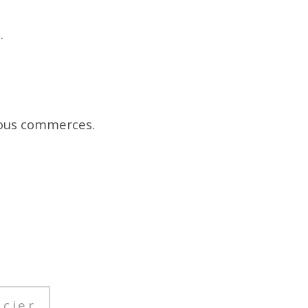
.
tous commerces.
ncier