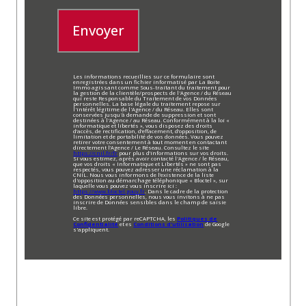
Envoyer
Les informations recueillies sur ce formulaire sont
enregistrées dans un fichier informatisé par La Boite
Immo agissant comme Sous-traitant du traitement pour
la gestion de la clientèle/prospects de l'Agence / du Réseau
qui reste Responsable du Traitement de vos Données
personnelles. La base légale du traitement repose sur
l'intérêt légitime de l'Agence / du Réseau. Elles sont
conservées jusqu'à demande de suppression et sont
destinées à l'Agence / au Réseau. Conformément à la loi «
informatique et libertés », vous disposez des droits
d’accès, de rectification, d’effacement, d’opposition, de
limitation et de portabilité de vos données. Vous pouvez
retirer votre consentement à tout moment en contactant
directement l’Agence / Le Réseau. Consultez le site
https://cnil.fr/fr
pour plus d’informations sur vos droits.
Si vous estimez, après avoir contacté l'Agence / le Réseau,
que vos droits « Informatique et Libertés » ne sont pas
respectés, vous pouvez adresser une réclamation à la
CNIL. Nous vous informons de l’existence de la liste
d'opposition au démarchage téléphonique « Bloctel », sur
laquelle vous pouvez vous inscrire ici :
https://www.bloctel.gouv.fr
. Dans le cadre de la protection
des Données personnelles, nous vous invitons à ne pas
inscrire de Données sensibles dans le champ de saisie
libre.
Ce site est protégé par reCAPTCHA, les
Politiques de
Confidentialité
et es
Conditions d'utilisation
de Google
s'appliquent.