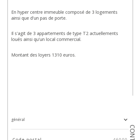
En hyper centre immeuble composé de 3 logements 
ainsi que d'un pas de porte.
Il s'agit de 3 appartements de type T2 actuellements 
loués ainsi qu'un local commercial.
Montant des loyers 1310 euros.
général
CONTACT
TRAD_SIROCCO_Caracteristique
Valeurs
Code postal
46000