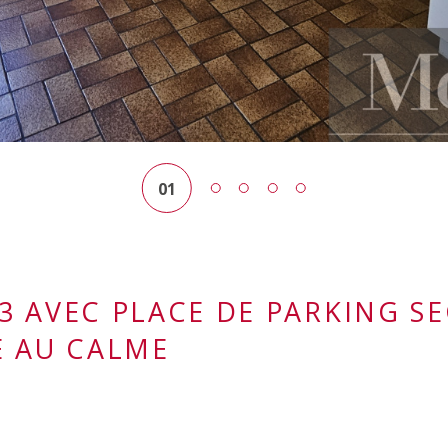
01
 AVEC PLACE DE PARKING SE
E AU CALME