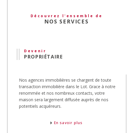
Qu'il soit
vide ou meublé
, grâce à notre
publication d'annonces immobilières, votre bien
Découvrez l'ensemble de
sera rapidement loué.
NOS SERVICES
Estimation immobilière
Au moment de
vendre votre maison
, nos agents
procèdent à l'
estimation
de son prix.
Devenir
Notre équipe expertise aussi la
valeur
du bien
PROPRIÉTAIRE
que vous souhaitez
acheter
.
Gestion locative
Nos agences immobilières se chargent de toute
Le service
gestion locative
s'occupera pour vous
transaction immobilière dans le Lot. Grace à notre
de votre bien.
renommée et nos nombreux contacts, votre
Depuis l'estimation de sa valeur locative, la
maison sera largement diffusée auprès de nos
recherche et la mise en place du locataire jusqu'à
potentiels acquéreurs.
la rédaction et la signature des baux, nos
gestionnaires vous libéreront de toutes
contraintes.
En savoir plus
Immobilier pro