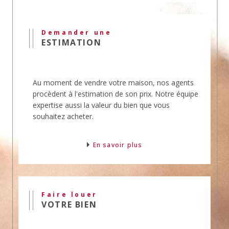
Nos agences mettent en
vente
et en location des
biens professionnels.
Demander une
Nous vous offrons toute notre expertise et notre
ESTIMATION
expérience dans ce domaine.
L'agence Mouly offre son expertise en
transaction, en vente, en achat et en location de
Au moment de vendre votre maison, nos agents
biens immobiliers.
procèdent à l'estimation de son prix. Notre équipe
Ces domaines sont sensibles et requièrent
expertise aussi la valeur du bien que vous
l'expérience de professionnels pour éviter les
souhaitez acheter.
erreurs et gagner du temps.
Vous souhaitez un
conseil
? Téléphonez-nous.
En savoir plus
Faire louer
VOTRE BIEN