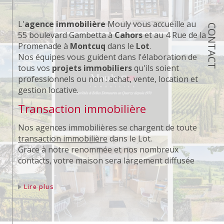
L'
agence immobilière
Mouly vous accueille au
CONTACT
55 boulevard Gambetta à
Cahors
et au 4 Rue de la
Promenade à
Montcuq
dans le
Lot
.
Nos équipes vous guident dans l'élaboration de
tous vos
projets immobiliers
qu'ils soient
professionnels ou non : achat, vente, location et
gestion locative.
Transaction immobilière
Nos agences immobilières se chargent de toute
transaction immobilière
dans le Lot.
Grace à notre renommée et nos nombreux
contacts, votre maison sera largement diffusée
auprès de nos potentiels acquéreurs.
Lire plus
Location immobilière
Notre équipe s'occupe de la
mise en location
de
votre appartement et de votre maison.