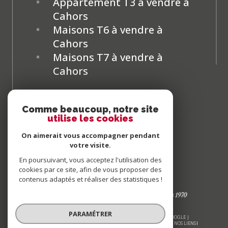
Appartement T3 à vendre à
Cahors
Maisons T6 à vendre à
Cahors
Maisons T7 à vendre à
Cahors
Comme beaucoup, notre site
utilise les cookies
On aimerait vous accompagner pendant
votre visite.
En poursuivant, vous acceptez l'utilisation des
cookies par ce site, afin de vous proposer des
contenus adaptés et réaliser des statistiques !
PARAMÉTRER
© 2026 | TOUS DROITS RÉSERVÉS | TRADUCTION POWERED BY GOOGLE |
NOS HONORAIRES
PLAN DU SITE
MENTIONS LÉGALES
ADMIN
NOS LIENS