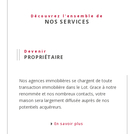
Qu'il soit
vide ou meublé
, grâce à notre
publication d'annonces immobilières, votre bien
Découvrez l'ensemble de
sera rapidement loué.
NOS SERVICES
Estimation immobilière
Au moment de
vendre votre maison
, nos agents
procèdent à l'
estimation
de son prix.
Devenir
Notre équipe expertise aussi la
valeur
du bien
PROPRIÉTAIRE
que vous souhaitez
acheter
.
Gestion locative
Nos agences immobilières se chargent de toute
Le service
gestion locative
s'occupera pour vous
transaction immobilière dans le Lot. Grace à notre
de votre bien.
renommée et nos nombreux contacts, votre
Depuis l'estimation de sa valeur locative, la
maison sera largement diffusée auprès de nos
recherche et la mise en place du locataire jusqu'à
potentiels acquéreurs.
la rédaction et la signature des baux, nos
gestionnaires vous libéreront de toutes
contraintes.
En savoir plus
Immobilier pro