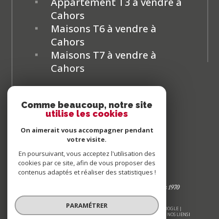
Appartement T3 à vendre à
Cahors
Maisons T6 à vendre à
Cahors
Maisons T7 à vendre à
Cahors
Comme beaucoup, notre site
utilise les cookies
On aimerait vous accompagner pendant
votre visite.
En poursuivant, vous acceptez l'utilisation des
cookies par ce site, afin de vous proposer des
contenus adaptés et réaliser des statistiques !
PARAMÉTRER
© 2026 | TOUS DROITS RÉSERVÉS | TRADUCTION POWERED BY GOOGLE |
NOS HONORAIRES
PLAN DU SITE
MENTIONS LÉGALES
ADMIN
NOS LIENS