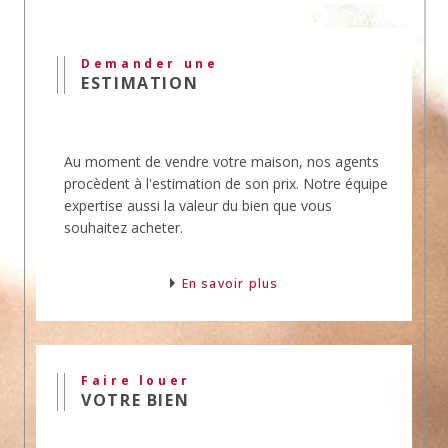
Nos agences mettent en
vente
et en location des
biens professionnels.
Demander une
Nous vous offrons toute notre expertise et notre
ESTIMATION
expérience dans ce domaine.
L'agence Mouly offre son expertise en
transaction, en vente, en achat et en location de
Au moment de vendre votre maison, nos agents
biens immobiliers.
procèdent à l'estimation de son prix. Notre équipe
Ces domaines sont sensibles et requièrent
expertise aussi la valeur du bien que vous
l'expérience de professionnels pour éviter les
souhaitez acheter.
erreurs et gagner du temps.
Vous souhaitez un
conseil
? Téléphonez-nous.
En savoir plus
Faire louer
VOTRE BIEN