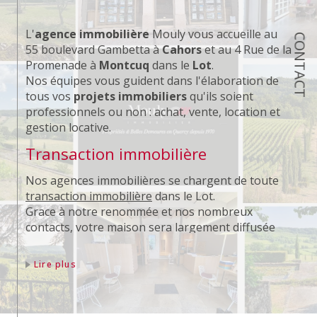
L'
agence immobilière
Mouly vous accueille au
CONTACT
55 boulevard Gambetta à
Cahors
et au 4 Rue de la
Promenade à
Montcuq
dans le
Lot
.
Nos équipes vous guident dans l'élaboration de
tous vos
projets immobiliers
qu'ils soient
professionnels ou non : achat, vente, location et
gestion locative.
Transaction immobilière
Nos agences immobilières se chargent de toute
transaction immobilière
dans le Lot.
Grace à notre renommée et nos nombreux
contacts, votre maison sera largement diffusée
auprès de nos potentiels acquéreurs.
Lire plus
Location immobilière
Notre équipe s'occupe de la
mise en location
de
votre appartement et de votre maison.