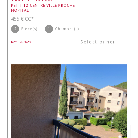
PETIT T2 CENTRE VILLE PROCHE
HOPITAL
455 €
CC*
2
Pièce(s)
1
Chambre(s)
Sélectionner
Réf : 202623