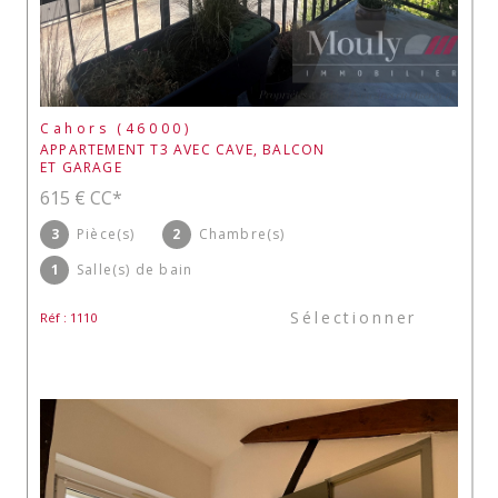
Cahors (46000)
APPARTEMENT T3 AVEC CAVE, BALCON
ET GARAGE
615 €
CC*
3
Pièce(s)
2
Chambre(s)
1
Salle(s) de bain
Sélectionner
Réf : 1110