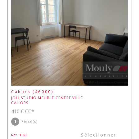
Cahors (46000)
JOLI STUDIO MEUBLE CENTRE VILLE
CAHORS
410 €
CC*
1
Pièce(s)
Sélectionner
Réf : 1822