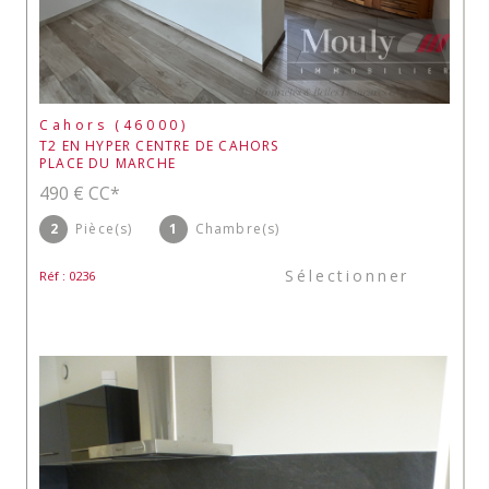
Cahors (46000)
T2 EN HYPER CENTRE DE CAHORS
PLACE DU MARCHE
490 €
CC*
2
Pièce(s)
1
Chambre(s)
Sélectionner
Réf : 0236