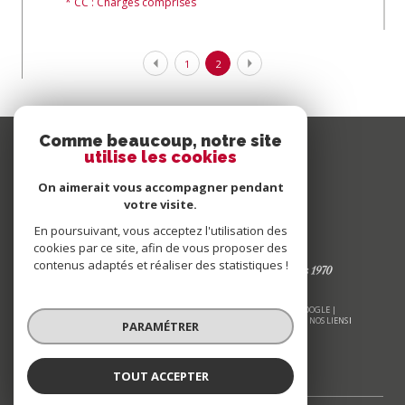
* CC : Charges comprises
1
2
Comme beaucoup, notre site
utilise les cookies
On aimerait vous accompagner pendant
votre visite.
En poursuivant, vous acceptez l'utilisation des
cookies par ce site, afin de vous proposer des
contenus adaptés et réaliser des statistiques !
© 2026 | TOUS DROITS RÉSERVÉS | TRADUCTION POWERED BY GOOGLE |
NOS HONORAIRES
PLAN DU SITE
MENTIONS LÉGALES
ADMIN
NOS LIENS
PARAMÉTRER
POLITIQUE RGPD
COOKIES
TOUT ACCEPTER