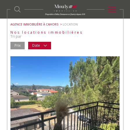
AGENCE IMMOBILIÈRE À CAHORS
LOCATION
Nos locations immobilières
Tri par
Prix
Date