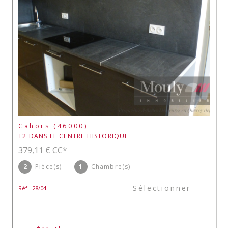
Cahors (46000)
T2 DANS LE CENTRE HISTORIQUE
379,11 €
CC*
2
Pièce(s)
1
Chambre(s)
Sélectionner
Réf : 28/04