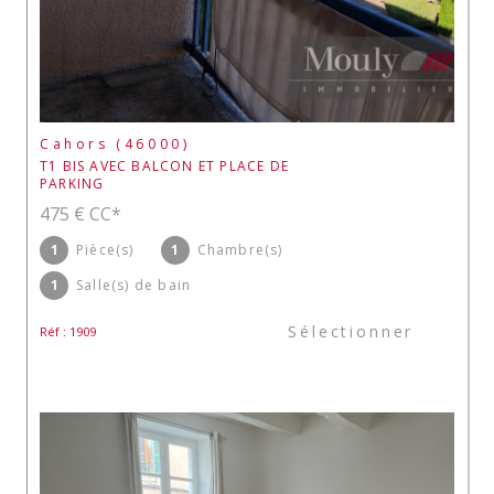
Cahors (46000)
T1 BIS AVEC BALCON ET PLACE DE
PARKING
475 €
CC*
1
Pièce(s)
1
Chambre(s)
1
Salle(s) de bain
Sélectionner
Réf : 1909