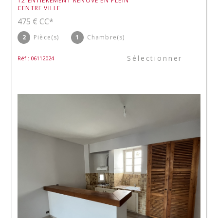
T2 ENTIEREMENT RENOVE EN PLEIN
CENTRE VILLE
475 €
CC*
2
Pièce(s)
1
Chambre(s)
Sélectionner
Réf : 06112024