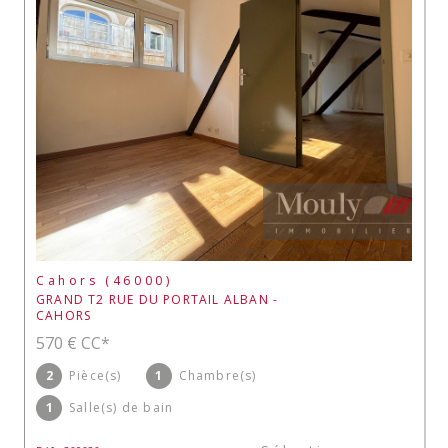
Cahors (46000)
GRAND T2 RUE DU PORTAIL ALBAN -
CAHORS
570 €
CC*
2
Pièce(s)
1
Chambre(s)
1
Salle(s) de bain