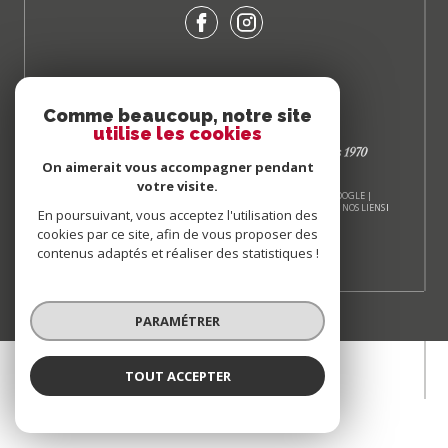
Comme beaucoup, notre site
utilise les cookies
On aimerait vous accompagner pendant
votre visite.
© 2026 | TOUS DROITS RÉSERVÉS | TRADUCTION POWERED BY GOOGLE |
NOS HONORAIRES
PLAN DU SITE
MENTIONS LÉGALES
ADMIN
NOS LIENS
En poursuivant, vous acceptez l'utilisation des
POLITIQUE RGPD
COOKIES
cookies par ce site, afin de vous proposer des
contenus adaptés et réaliser des statistiques !
PARAMÉTRER
TOUT ACCEPTER